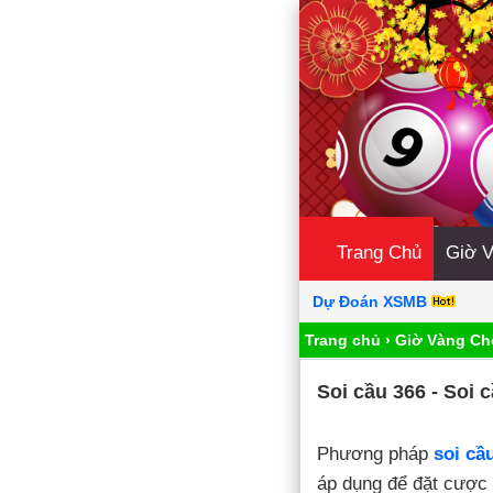
Trang Chủ
Giờ V
Dự Đoán XSMB
Trang chủ
›
Giờ Vàng Ch
Soi cầu 366 - Soi
Phương pháp
soi cầ
áp dụng để đặt cược 