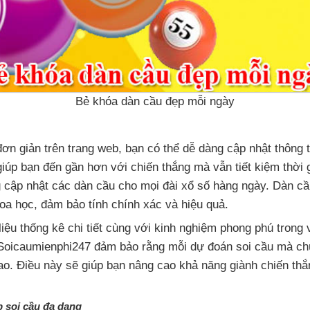
Bẻ khóa dàn cầu đẹp mỗi ngày
đơn giản trên trang web, bạn có thể dễ dàng cập nhật thông 
iúp bạn đến gần hơn với chiến thắng mà vẫn tiết kiệm thời 
cập nhật các dàn cầu cho mọi đài xổ số hàng ngày. Dàn cầ
hoa học, đảm bảo tính chính xác và hiệu quả.
iệu thống kê chi tiết cùng với kinh nghiệm phong phú trong v
Soicaumienphi247 đảm bảo rằng mỗi dự đoán soi cầu mà chú
cao. Điều này sẽ giúp bạn nâng cao khả năng giành chiến thắ
 soi cầu đa dạng