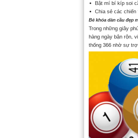
Bật mí bí kíp soi
Chia sẻ các chiến 
Bẻ khóa dàn cầu đẹp 
Trong những giây phút
hàng ngày bận rộn, v
thống 366 nhờ sự trợ