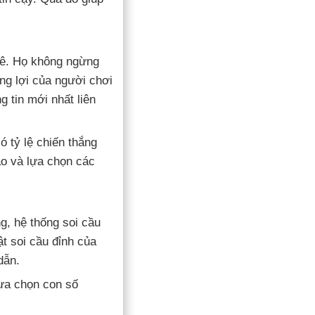
mê. Họ không ngừng
ng lợi của người chơi
 tin mới nhất liên
ó tỷ lệ chiến thắng
o và lựa chọn các
ng, hệ thống soi cầu
t soi cầu đỉnh của
dẫn.
ựa chọn con số