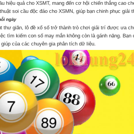
 cầu hiệu quả cho XSMT, mang đến cơ hội chiến thắng cao ch
thuật soi cầu độc đáo cho XSMN, giúp bạn chinh phục giải 
mỗi ngày
 thư giãn, lô đề xổ số trở thành trò chơi giải trí được ưa 
iệc tìm kiếm con số may mắn không còn là gánh nặng. Bạn c
 giúp của các chuyên gia phân tích dữ liệu.