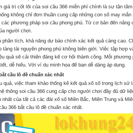
 giá trị cốt lõi của soi cầu 366 miễn phí chính là sự tận t
thống không chỉ đơn thuần cung cấp những con số may mắn
 các phương pháp soi cầu phong phú. Từ cơ bản đến nâng c
của người chơi.
u phân tích, khả năng dự báo chính xác kết quả càng cao. Ch
 tàng tài nguyên phong phú không biên giới. Việc tập hợp v
hiệu quả sẽ cải thiện đáng kể cơ hội thành công. Mỗi phương
iết, dễ hiểu. Với ví dụ minh họa để bạn dễ dàng áp dụng.
 bắt cầu lô đề chuẩn xác nhất
u quả, việc tham khảo thống kê kết quả xổ số trong lịch sử 
hệ thống soi cầu 366 cung cấp cho người chơi đầy đủ dữ liệ
ần nhất của tất cả các đài xổ số Miền Bắc, Miền Trung và M
 cầu 366 bắt cầu lô đề chuẩn xác nhất.