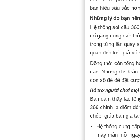
bạn hiểu sâu sắc hơn
Những lý do bạn nên
Hệ thống soi cầu 366
cố gắng cung cấp thô
trong từng lần quay s
quan đến kết quả xổ 
Đồng thời còn tổng hợ
cao. Những dự đoán n
con số đề để đặt cượ
Hỗ trợ người chơi mọi 
Bạn cảm thấy lạc lõng
366 chính là điểm đế
chóp, giúp bạn gia t
Hệ thống cung cấp
may mắn mỗi ngày