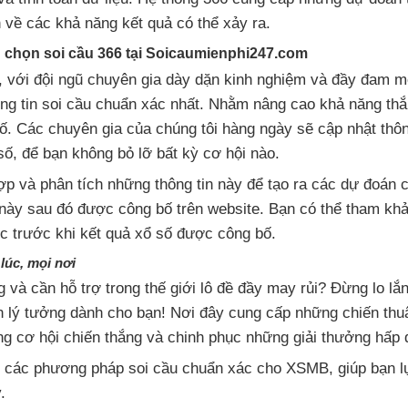
 về các khả năng kết quả có thể xảy ra.
 chọn soi cầu 366 tại Soicaumienphi247.com
, với đội ngũ chuyên gia dày dặn kinh nghiệm và đầy đam 
ng tin soi cầu chuẩn xác nhất. Nhằm nâng cao khả năng thắ
ố. Các chuyên gia của chúng tôi hàng ngày sẽ cập nhật thông
số, để bạn không bỏ lỡ bất kỳ cơ hội nào.
p và phân tích những thông tin này để tạo ra các dự đoán c
ày sau đó được công bố trên website. Bạn có thể tham khả
c trước khi kết quả xổ số được công bố.
lúc, mọi nơi
 và cần hỗ trợ trong thế giới lô đề đầy may rủi? Đừng lo lắ
n lý tưởng dành cho bạn! Nơi đây cung cấp những chiến thuậ
ăng cơ hội chiến thắng và chinh phục những giải thưởng hấp 
 các phương pháp soi cầu chuẩn xác cho XSMB, giúp bạn l
.