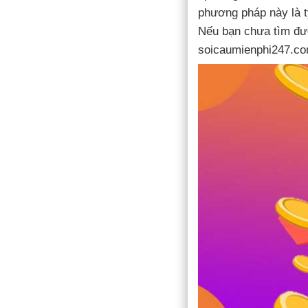
phương pháp này là t
Nếu bạn chưa tìm đượ
soicaumienphi247.co