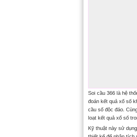
Soi cầu 366 là hệ thố
đoán kết quả xổ số 
cầu số độc đáo. Cùng
loạt kết quả xổ số t
Kỹ thuật này sử dụng
thiết kế để phân tích