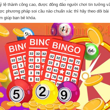
ỷ lệ thành công cao, được đông đảo người chơi tin tưởng và
c phương pháp soi cầu nào chuẩn xác thì hãy theo dõi bài 
m giúp bạn bẻ khóa.