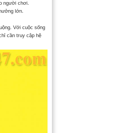
o người chơi.
thưởng lớn.
chuộng. Với cuộc sống
hỉ cần truy cập hệ