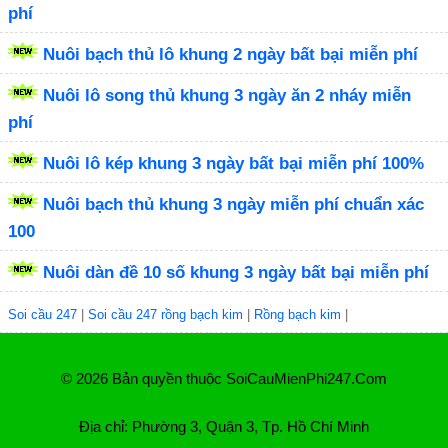
phí
Nuôi bạch thủ lô khung 2 ngày bất bại miễn phí
Nuôi lô song thủ khung 3 ngày ăn 2 nháy miễn
phí
Nuôi lô kép khung 3 ngày bất bại miễn phí 100%
Nuôi bạch thủ khung 3 ngày miễn phí chuẩn xác
100
Nuôi dàn đề 10 số khung 3 ngày bất bại miễn phí
Soi cầu 247
|
Soi cầu 247 rồng bạch kim
|
Rồng bạch kim
|
© 2026 Bản quyền thuộc SoiCauMienPhi247.Com
Địa chỉ: Phường 3, Quận 3, Tp. Hồ Chí Minh