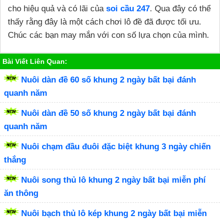
cho hiệu quả và có lãi của
soi cầu 247
. Qua đây có thể
thấy rằng đây là một cách chơi lô đề đã được tối ưu.
Chúc các bạn may mắn với con số lựa chọn của mình.
Bài Viết Liên Quan:
Nuôi dàn đề 60 số khung 2 ngày bất bại đánh
quanh năm
Nuôi dàn đề 50 số khung 2 ngày bất bại đánh
quanh năm
Nuôi chạm đầu đuôi đặc biệt khung 3 ngày chiến
thắng
Nuôi song thủ lô khung 2 ngày bất bại miễn phí
ăn thông
Nuôi bạch thủ lô kép khung 2 ngày bất bại miễn