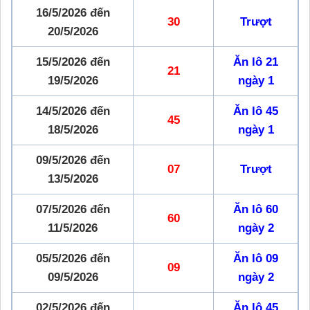
16/5/2026 đến
30
Trượt
20/5/2026
15/5/2026 đến
Ăn lô 21
21
19/5/2026
ngày 1
14/5/2026 đến
Ăn lô 45
45
18/5/2026
ngày 1
09/5/2026 đến
07
Trượt
13/5/2026
07/5/2026 đến
Ăn lô 60
60
11/5/2026
ngày 2
05/5/2026 đến
Ăn lô 09
09
09/5/2026
ngày 2
02/5/2026 đến
Ăn lô 45