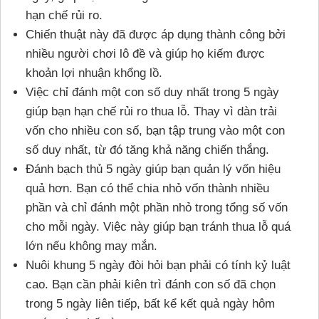
hạn chế rủi ro.
Chiến thuật này đã được áp dụng thành công bởi
nhiều người chơi lô đề và giúp họ kiếm được
khoản lợi nhuận khổng lồ.
Việc chỉ đánh một con số duy nhất trong 5 ngày
giúp bạn hạn chế rủi ro thua lỗ. Thay vì dàn trải
vốn cho nhiều con số, bạn tập trung vào một con
số duy nhất, từ đó tăng khả năng chiến thắng.
Đánh bạch thủ 5 ngày giúp bạn quản lý vốn hiệu
quả hơn. Bạn có thể chia nhỏ vốn thành nhiều
phần và chỉ đánh một phần nhỏ trong tổng số vốn
cho mỗi ngày. Việc này giúp bạn tránh thua lỗ quá
lớn nếu không may mắn.
Nuôi khung 5 ngày đòi hỏi bạn phải có tính kỷ luật
cao. Bạn cần phải kiên trì đánh con số đã chọn
trong 5 ngày liên tiếp, bất kể kết quả ngày hôm