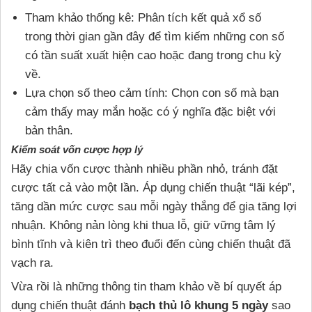
Tham khảo thống kê: Phân tích kết quả xổ số
trong thời gian gần đây để tìm kiếm những con số
có tần suất xuất hiện cao hoặc đang trong chu kỳ
về.
Lựa chọn số theo cảm tính: Chọn con số mà bạn
cảm thấy may mắn hoặc có ý nghĩa đặc biệt với
bản thân.
Kiểm soát vốn cược hợp lý
Hãy chia vốn cược thành nhiều phần nhỏ, tránh đặt
cược tất cả vào một lần. Áp dụng chiến thuật “lãi kép”,
tăng dần mức cược sau mỗi ngày thắng để gia tăng lợi
nhuận. Không nản lòng khi thua lỗ, giữ vững tâm lý
bình tĩnh và kiên trì theo đuổi đến cùng chiến thuật đã
vạch ra.
Vừa rồi là những thông tin tham khảo về bí quyết áp
dụng chiến thuật đánh
bạch thủ lô khung 5 ngày
sao