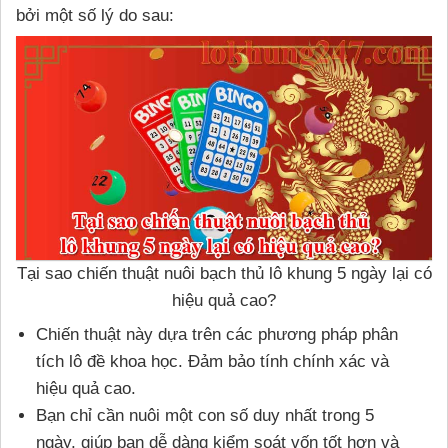
bởi một số lý do sau:
Tại sao chiến thuật nuôi bạch thủ lô khung 5 ngày lại có
hiệu quả cao?
Chiến thuật này dựa trên các phương pháp phân
tích lô đề khoa học. Đảm bảo tính chính xác và
hiệu quả cao.
Bạn chỉ cần nuôi một con số duy nhất trong 5
ngày, giúp bạn dễ dàng kiểm soát vốn tốt hơn và