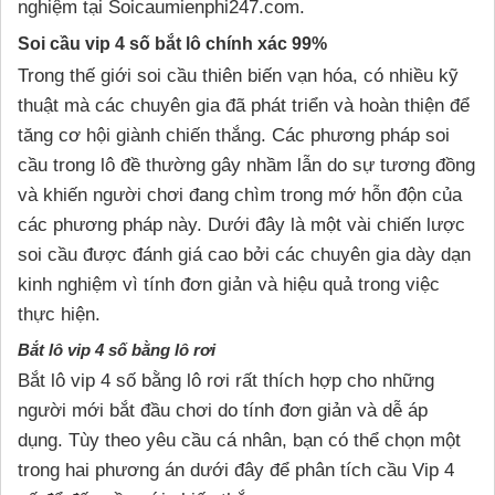
nghiệm tại Soicaumienphi247.com.
Soi cầu vip 4 số bắt lô chính xác 99%
Trong thế giới soi cầu thiên biến vạn hóa, có nhiều kỹ
thuật mà các chuyên gia đã phát triển và hoàn thiện để
tăng cơ hội giành chiến thắng. Các phương pháp soi
cầu trong lô đề thường gây nhầm lẫn do sự tương đồng
và khiến người chơi đang chìm trong mớ hỗn độn của
các phương pháp này. Dưới đây là một vài chiến lược
soi cầu được đánh giá cao bởi các chuyên gia dày dạn
kinh nghiệm vì tính đơn giản và hiệu quả trong việc
thực hiện.
Bắt lô vip 4 số bằng lô rơi
Bắt lô vip 4 số bằng lô rơi rất thích hợp cho những
người mới bắt đầu chơi do tính đơn giản và dễ áp
dụng. Tùy theo yêu cầu cá nhân, bạn có thể chọn một
trong hai phương án dưới đây để phân tích cầu Vip 4