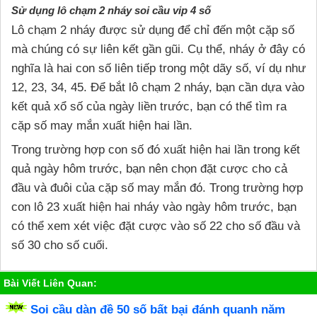
Sử dụng lô chạm 2 nháy soi cầu vip 4 số
Lô chạm 2 nháy được sử dụng để chỉ đến một cặp số
mà chúng có sự liên kết gần gũi. Cụ thể, nháy ở đây có
nghĩa là hai con số liên tiếp trong một dãy số, ví dụ như
12, 23, 34, 45. Để bắt lô chạm 2 nháy, bạn cần dựa vào
kết quả xổ số của ngày liền trước, bạn có thể tìm ra
cặp số may mắn xuất hiện hai lần.
Trong trường hợp con số đó xuất hiện hai lần trong kết
quả ngày hôm trước, bạn nên chọn đặt cược cho cả
đầu và đuôi của cặp số may mắn đó. Trong trường hợp
con lô 23 xuất hiện hai nháy vào ngày hôm trước, bạn
có thể xem xét việc đặt cược vào số 22 cho số đầu và
số 30 cho số cuối.
Bài Viết Liên Quan:
Soi cầu dàn đề 50 số bất bại đánh quanh năm