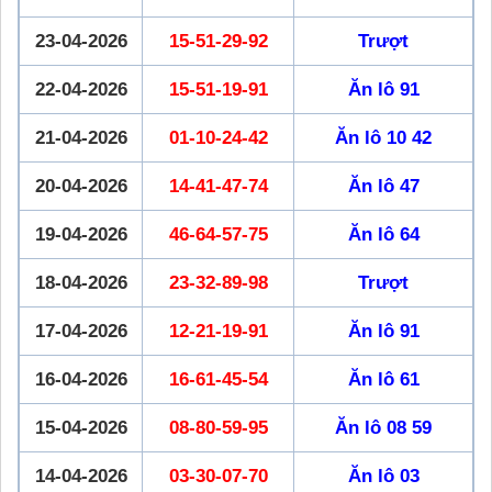
23-04-2026
15-51-29-92
Trượt
22-04-2026
15-51-19-91
Ăn lô 91
21-04-2026
01-10-24-42
Ăn lô 10 42
20-04-2026
14-41-47-74
Ăn lô 47
19-04-2026
46-64-57-75
Ăn lô 64
18-04-2026
23-32-89-98
Trượt
17-04-2026
12-21-19-91
Ăn lô 91
16-04-2026
16-61-45-54
Ăn lô 61
15-04-2026
08-80-59-95
Ăn lô 08 59
14-04-2026
03-30-07-70
Ăn lô 03