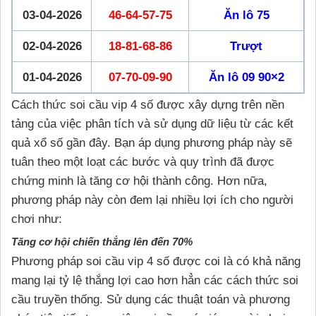
03-04-2026
46-64-57-75
Ăn lô 75
02-04-2026
18-81-68-86
Trượt
01-04-2026
07-70-09-90
Ăn lô 09 90×2
Cách thức soi cầu vip 4 số được xây dựng trên nền
tảng của việc phân tích và sử dụng dữ liệu từ các kết
quả xổ số gần đây. Bạn áp dụng phương pháp này sẽ
tuân theo một loạt các bước và quy trình đã được
chứng minh là tăng cơ hội thành công. Hơn nữa,
phương pháp này còn đem lại nhiều lợi ích cho người
chơi như:
Tăng cơ hội chiến thắng lên đến 70%
Phương pháp soi cầu vip 4 số được coi là có khả năng
mang lại tỷ lệ thắng lợi cao hơn hẳn các cách thức soi
cầu truyền thống. Sử dụng các thuật toán và phương