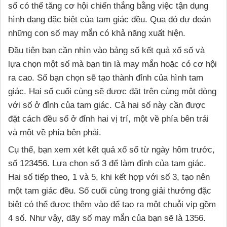
số có thể tăng cơ hội chiến thắng bằng việc tận dụng
hình dạng đặc biệt của tam giác đều. Qua đó dự đoán
những con số may mắn có khả năng xuất hiện.
Đầu tiên bạn cần nhìn vào bảng số kết quả xổ số và
lựa chọn một số mà bạn tin là may mắn hoặc có cơ hội
ra cao. Số bạn chọn sẽ tạo thành đỉnh của hình tam
giác. Hai số cuối cùng sẽ được đặt trên cùng một dòng
với số ở đỉnh của tam giác. Cả hai số này cần được
đặt cách đều số ở đỉnh hai vị trí, một về phía bên trái
và một về phía bên phải.
Cụ thể, bạn xem xét kết quả xổ số từ ngày hôm trước,
số 123456. Lựa chọn số 3 để làm đỉnh của tam giác.
Hai số tiếp theo, 1 và 5, khi kết hợp với số 3, tạo nên
một tam giác đều. Số cuối cùng trong giải thưởng đặc
biệt có thể được thêm vào để tạo ra một chuỗi vip gồm
4 số. Như vậy, dãy số may mắn của bạn sẽ là 1356.