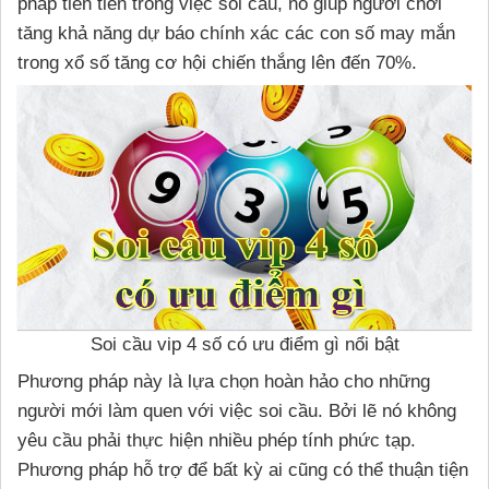
pháp tiên tiến trong việc soi cầu, nó giúp người chơi
tăng khả năng dự báo chính xác các con số may mắn
trong xổ số tăng cơ hội chiến thắng lên đến 70%.
Soi cầu vip 4 số có ưu điểm gì nổi bật
Phương pháp này là lựa chọn hoàn hảo cho những
người mới làm quen với việc soi cầu. Bởi lẽ nó không
yêu cầu phải thực hiện nhiều phép tính phức tạp.
Phương pháp hỗ trợ để bất kỳ ai cũng có thể thuận tiện