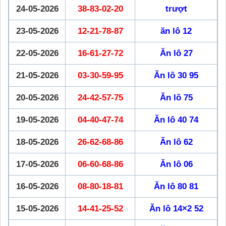
24-05-2026
38-83-02-20
trượt
23-05-2026
12-21-78-87
ăn lô 12
22-05-2026
16-61-27-72
Ăn lô 27
21-05-2026
03-30-59-95
Ăn lô 30 95
20-05-2026
24-42-57-75
Ăn lô 75
19-05-2026
04-40-47-74
Ăn lô 40 74
18-05-2026
26-62-68-86
Ăn lô 62
17-05-2026
06-60-68-86
Ăn lô 06
16-05-2026
08-80-18-81
Ăn lô 80 81
15-05-2026
14-41-25-52
Ăn lô 14×2 52