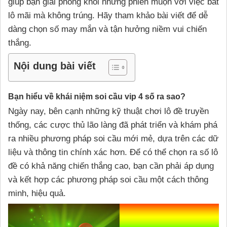
giúp bạn giải phóng khỏi những phiền muộn với việc bắt
lô mãi mà không trúng. Hãy tham khảo bài viết để dễ
dàng chọn số may mắn và tận hưởng niềm vui chiến
thắng.
Nội dung bài viết
Bạn hiểu về khái niệm soi cầu vip 4 số ra sao?
Ngày nay, bên cạnh những kỹ thuật chơi lô đề truyền
thống, các cược thủ lão làng đã phát triển và khám phá
ra nhiều phương pháp soi cầu mới mẻ, dựa trên các dữ
liệu và thông tin chính xác hơn. Để có thể chọn ra số lô
đề có khả năng chiến thắng cao, bạn cần phải áp dụng
và kết hợp các phương pháp soi cầu một cách thông
minh, hiệu quả.