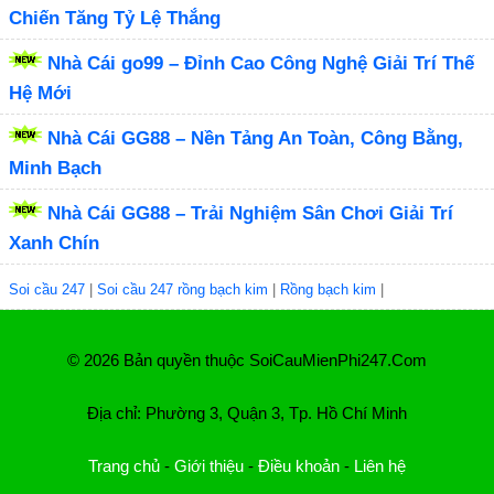
Chiến Tăng Tỷ Lệ Thắng
Nhà Cái go99 – Đỉnh Cao Công Nghệ Giải Trí Thế
Hệ Mới
Nhà Cái GG88 – Nền Tảng An Toàn, Công Bằng,
Minh Bạch
Nhà Cái GG88 – Trải Nghiệm Sân Chơi Giải Trí
Xanh Chín
Soi cầu 247
|
Soi cầu 247 rồng bạch kim
|
Rồng bạch kim
|
© 2026 Bản quyền thuộc SoiCauMienPhi247.Com
Địa chỉ: Phường 3, Quận 3, Tp. Hồ Chí Minh
Trang chủ
-
Giới thiệu
-
Điều khoản
-
Liên hệ