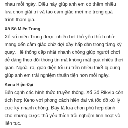
nhau mỗi ngày. Điều này giúp anh em có thêm nhiều
lựa chọn giải trí và tạo cảm giác mới mẻ trong quá
trình tham gia.
Xổ Số Miền Trung
Xổ số miền Trung được nhiều bet thủ yêu thích nhờ
mang đến cảm giác chờ đợi đầy hấp dẫn trong từng kỳ
quay. Hệ thống cập nhật nhanh chóng giúp người chơi
dễ dàng theo dõi thông tin mà không mất quá nhiều thời
gian. Ngoài ra, giao diện tối ưu trên nhiều thiết bị cũng
giúp anh em trải nghiệm thuận tiện hơn mỗi ngày.
Keno Hiện Đại
Bên cạnh các hình thức truyền thống, Xổ Số Rikvip còn
tích hợp Keno với phong cách hiện đại và tốc độ xử lý
cực kỳ nhanh chóng. Đây là lựa chọn phù hợp dành
cho những cược thủ yêu thích trải nghiệm linh hoạt và
liên tục.