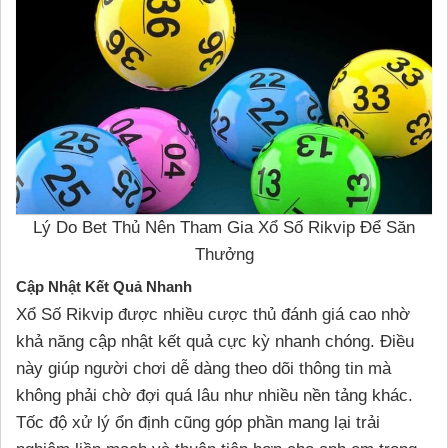
Lý Do Bet Thủ Nên Tham Gia Xổ Số Rikvip Để Săn
Thưởng
Cập Nhật Kết Quả Nhanh
Xổ Số Rikvip được nhiều cược thủ đánh giá cao nhờ
khả năng cập nhật kết quả cực kỳ nhanh chóng. Điều
này giúp người chơi dễ dàng theo dõi thông tin mà
không phải chờ đợi quá lâu như nhiều nền tảng khác.
Tốc độ xử lý ổn định cũng góp phần mang lại trải