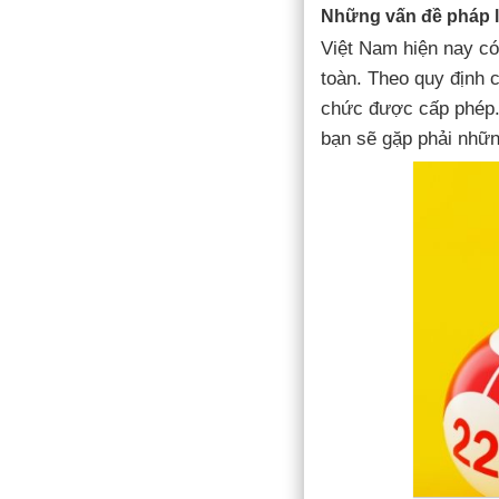
Những vấn đề pháp l
Việt Nam hiện nay có
toàn. Theo quy định 
chức được cấp phép. 
bạn sẽ gặp phải những