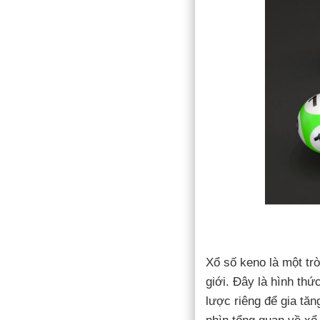
Xổ số keno là một trò
giới. Đây là hình th
lược riêng để gia tăn