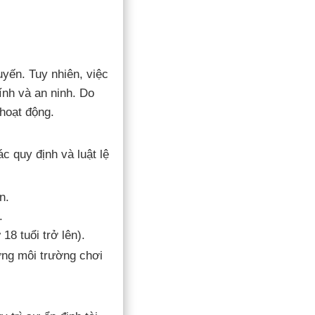
uyến. Tuy nhiên, việc
ính và an ninh. Do
hoạt động.
 quy định và luật lệ
n.
.
8 tuổi trở lên).
ựng môi trường chơi