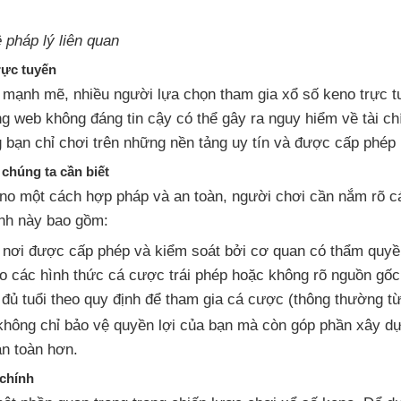
 pháp lý liên quan
rực tuyến
a mạnh mẽ, nhiều người lựa chọn tham gia xổ số keno trực t
ng web không đáng tin cậy có thể gây ra nguy hiểm về tài ch
 bạn chỉ chơi trên những nền tảng uy tín và được cấp phép 
 chúng ta cần biết
no một cách hợp pháp và an toàn, người chơi cần nắm rõ các
ịnh này bao gồm:
g nơi được cấp phép và kiểm soát bởi cơ quan có thẩm quyề
o các hình thức cá cược trái phép hoặc không rõ nguồn gốc
ủ tuổi theo quy định để tham gia cá cược (thông thường từ 1
không chỉ bảo vệ quyền lợi của bạn mà còn góp phần xây d
n toàn hơn.
 chính