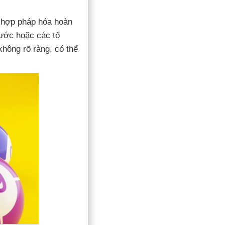
c hợp pháp hóa hoàn
nước hoặc các tổ
hông rõ ràng, có thể