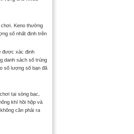
ò chơi. Keno thường
ng số nhất định trên
ẽ được xác định
g danh sách số trúng
ào số lượng số bạn đã
chơi tại sòng bạc,
hông khí hồi hộp và
 không cần phải ra