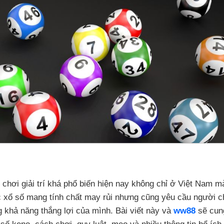
 chơi giải trí khá phổ biến hiện nay không chỉ ở Việt Nam m
ức xổ số mang tính chất may rủi nhưng cũng yêu cầu người c
g khả năng thắng lợi của mình. Bài viết này và
ww88
sẽ cung