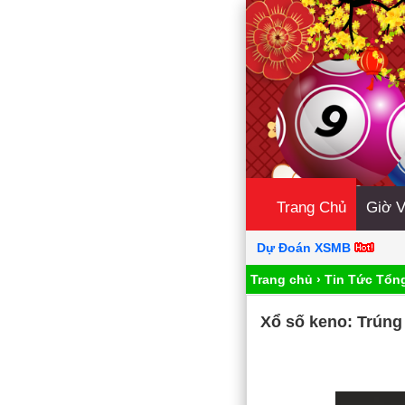
Trang Chủ
Giờ V
Dự Đoán XSMB
Trang chủ
›
Tin Tức Tổn
Xổ số keno: Trúng