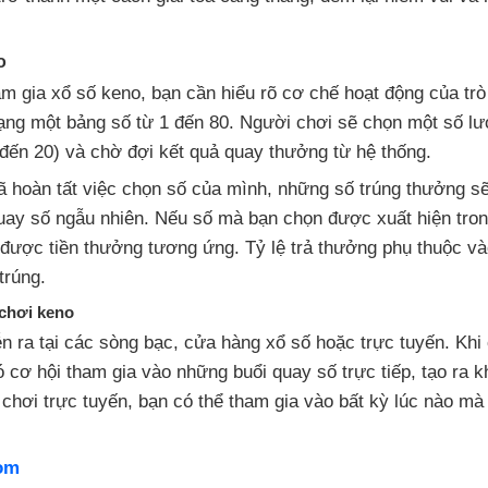
o
am gia xổ số keno, bạn cần hiểu rõ cơ chế hoạt động của tr
ng một bảng số từ 1 đến 80. Người chơi sẽ chọn một số lượ
 đến 20) và chờ đợi kết quả quay thưởng từ hệ thống.
ã hoàn tất việc chọn số của mình, những số trúng thưởng s
uay số ngẫu nhiên. Nếu số mà bạn chọn được xuất hiện tron
được tiền thưởng tương ứng. Tỷ lệ trả thưởng phụ thuộc v
trúng.
 chơi keno
n ra tại các sòng bạc, cửa hàng xổ số hoặc trực tuyến. Khi 
 cơ hội tham gia vào những buổi quay số trực tiếp, tạo ra k
i chơi trực tuyến, bạn có thể tham gia vào bất kỳ lúc nào mà
om