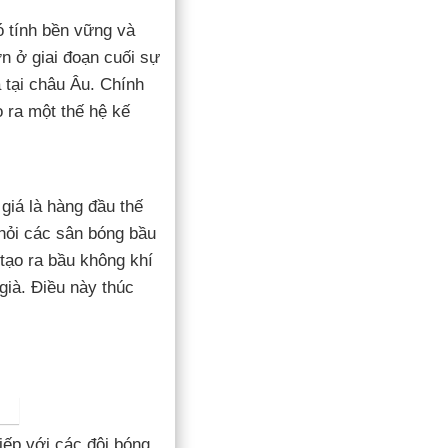
ó tính bền vững và
ớn ở giai đoạn cuối sự
 tại châu Âu. Chính
 ra một thế hệ kế
giá là hàng đầu thế
khỏi các sân bóng bầu
tạo ra bầu không khí
già. Điều này thúc
iếp với các đội bóng