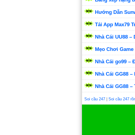
Hướng Dẫn Sunwi
Tải App Max79 T
Nhà Cái UU88 –
Mẹo Chơi Game 
Nhà Cái go99 – 
Nhà Cái GG88 – 
Nhà Cái GG88 – 
Soi cầu 247
|
Soi cầu 247 rồ