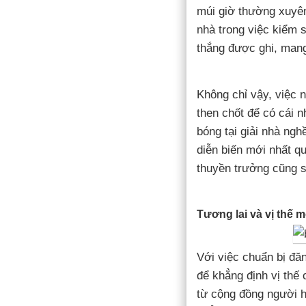
múi giờ thường xuyên
nhà trong việc kiểm s
thắng được ghi, mang
Không chỉ vậy, việc n
then chốt để có cái 
bóng tại giải nhà ngh
diễn biến mới nhất qua
thuyền trưởng cũng sẽ
Tương lai và vị thế 
Với việc chuẩn bị đă
để khẳng định vị thế
từ cộng đồng người h