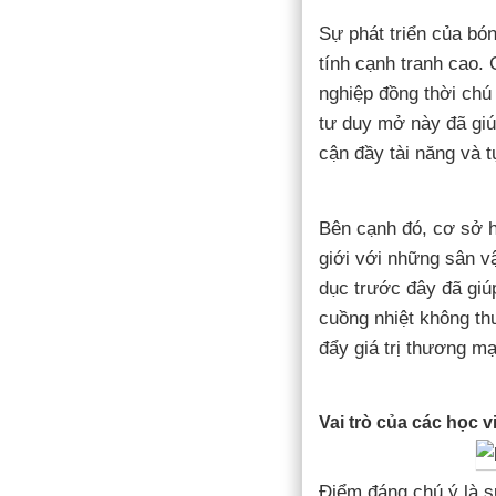
Sự phát triển của bó
tính cạnh tranh cao. 
nghiệp đồng thời chú 
tư duy mở này đã giú
cận đầy tài năng và t
Bên cạnh đó, cơ sở h
giới với những sân v
dục trước đây đã giú
cuồng nhiệt không th
đẩy giá trị thương mạ
Vai trò của các học 
Điểm đáng chú ý là sự