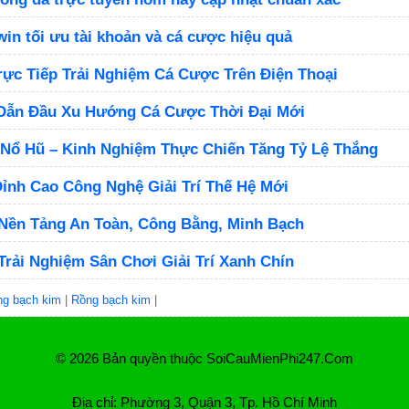
n tối ưu tài khoản và cá cược hiệu quả
rực Tiếp Trải Nghiệm Cá Cược Trên Điện Thoại
 Dẫn Đầu Xu Hướng Cá Cược Thời Đại Mới
Nổ Hũ – Kinh Nghiệm Thực Chiến Tăng Tỷ Lệ Thắng
Đỉnh Cao Công Nghệ Giải Trí Thế Hệ Mới
Nền Tảng An Toàn, Công Bằng, Minh Bạch
Trải Nghiệm Sân Chơi Giải Trí Xanh Chín
ng bạch kim
|
Rồng bạch kim
|
© 2026 Bản quyền thuộc SoiCauMienPhi247.Com
Địa chỉ: Phường 3, Quận 3, Tp. Hồ Chí Minh