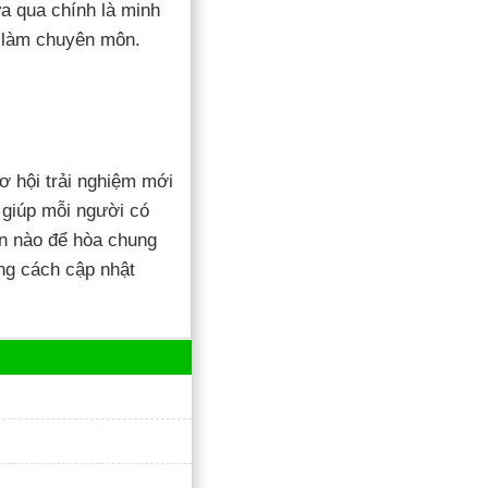
ừa qua chính là minh
i làm chuyên môn.
cơ hội trải nghiệm mới
 giúp mỗi người có
ến nào để hòa chung
ng cách cập nhật