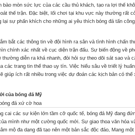
 bào mòn sức lực của các cầu thủ khách, tạo ra lợi thế kh
oát thế trận. Đặc biệt, lối chơi tại khu vực này thường rất 
 lại sự phấn khích cho những ai yêu thích bóng đá tấn công
ắm bắt các thông tin về đội hình ra sân và tình hình chấn t
nhìn chính xác nhất về cục diện trận đấu. Sự biến động về p
ề thường diễn ra khá nhanh, đòi hỏi sự theo dõi sát sao và c
 các trang tin thể thao uy tín. Việc hiểu sâu về triết lý huấ
 giúp ích rất nhiều trong việc dự đoán các kịch bản có thể 
mới của bóng đá Mỹ
ng cai các sự kiện lớn tầm cỡ quốc tế, bóng đá Mỹ đang đứ
 của mình như một cường quốc mới. Sự giao thoa văn hóa và
âm mộ đa dạng đã tạo nên một bản sắc độc đáo, Mang một b