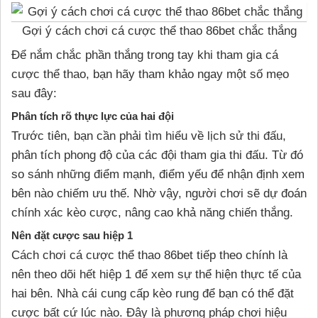
Gợi ý cách chơi cá cược thể thao 86bet chắc thắng
Để nắm chắc phần thắng trong tay khi tham gia cá
cược thể thao, bạn hãy tham khảo ngay một số mẹo
sau đây:
Phân tích rõ thực lực của hai đội
Trước tiên, bạn cần phải tìm hiểu về lịch sử thi đấu,
phân tích phong độ của các đội tham gia thi đấu. Từ đó
so sánh những điểm mạnh, điểm yếu để nhận định xem
bên nào chiếm ưu thế. Nhờ vậy, người chơi sẽ dự đoán
chính xác kèo cược, nâng cao khả năng chiến thắng.
Nên đặt cược sau hiệp 1
Cách chơi cá cược thể thao 86bet tiếp theo chính là
nên theo dõi hết hiệp 1 để xem sự thể hiện thực tế của
hai bên. Nhà cái cung cấp kèo rung để bạn có thể đặt
cược bất cứ lúc nào. Đây là phương pháp chơi hiệu