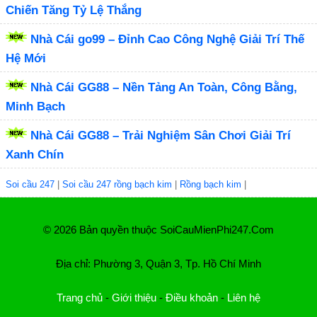
Chiến Tăng Tỷ Lệ Thắng
Nhà Cái go99 – Đỉnh Cao Công Nghệ Giải Trí Thế
Hệ Mới
Nhà Cái GG88 – Nền Tảng An Toàn, Công Bằng,
Minh Bạch
Nhà Cái GG88 – Trải Nghiệm Sân Chơi Giải Trí
Xanh Chín
Soi cầu 247
|
Soi cầu 247 rồng bạch kim
|
Rồng bạch kim
|
© 2026 Bản quyền thuộc SoiCauMienPhi247.Com
Địa chỉ: Phường 3, Quận 3, Tp. Hồ Chí Minh
Trang chủ
-
Giới thiệu
-
Điều khoản
-
Liên hệ