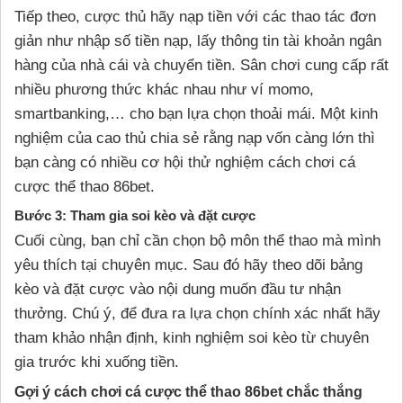
Tiếp theo, cược thủ hãy nạp tiền với các thao tác đơn
giản như nhập số tiền nạp, lấy thông tin tài khoản ngân
hàng của nhà cái và chuyển tiền. Sân chơi cung cấp rất
nhiều phương thức khác nhau như ví momo,
smartbanking,… cho bạn lựa chọn thoải mái. Một kinh
nghiệm của cao thủ chia sẻ rằng nạp vốn càng lớn thì
bạn càng có nhiều cơ hội thử nghiệm cách chơi cá
cược thể thao 86bet.
Bước 3: Tham gia soi kèo và đặt cược
Cuối cùng, bạn chỉ cần chọn bộ môn thể thao mà mình
yêu thích tại chuyên mục. Sau đó hãy theo dõi bảng
kèo và đặt cược vào nội dung muốn đầu tư nhận
thưởng. Chú ý, để đưa ra lựa chọn chính xác nhất hãy
tham khảo nhận định, kinh nghiệm soi kèo từ chuyên
gia trước khi xuống tiền.
Gợi ý cách chơi cá cược thể thao 86bet chắc thắng