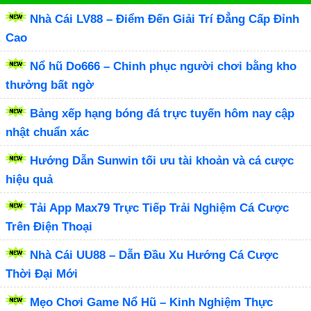
Nhà Cái LV88 – Điểm Đến Giải Trí Đẳng Cấp Đỉnh
Cao
Nổ hũ Do666 – Chinh phục người chơi bằng kho
thưởng bất ngờ
Bảng xếp hạng bóng đá trực tuyến hôm nay cập
nhật chuẩn xác
Hướng Dẫn Sunwin tối ưu tài khoản và cá cược
hiệu quả
Tải App Max79 Trực Tiếp Trải Nghiệm Cá Cược
Trên Điện Thoại
Nhà Cái UU88 – Dẫn Đầu Xu Hướng Cá Cược
Thời Đại Mới
Mẹo Chơi Game Nổ Hũ – Kinh Nghiệm Thực