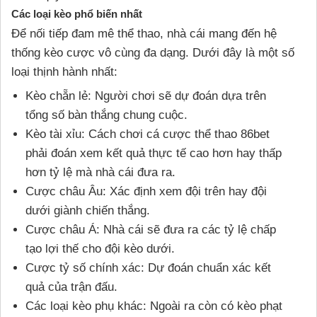
Các loại kèo phổ biến nhất
Để nối tiếp đam mê thể thao, nhà cái mang đến hệ
thống kèo cược vô cùng đa dạng. Dưới đây là một số
loại thịnh hành nhất:
Kèo chẵn lẻ: Người chơi sẽ dự đoán dựa trên
tổng số bàn thắng chung cuộc.
Kèo tài xỉu: Cách chơi cá cược thể thao 86bet
phải đoán xem kết quả thực tế cao hơn hay thấp
hơn tỷ lệ mà nhà cái đưa ra.
Cược châu Âu: Xác định xem đội trên hay đội
dưới giành chiến thắng.
Cược châu Á: Nhà cái sẽ đưa ra các tỷ lệ chấp
tạo lợi thế cho đội kèo dưới.
Cược tỷ số chính xác: Dự đoán chuẩn xác kết
quả của trận đấu.
Các loại kèo phụ khác: Ngoài ra còn có kèo phạt