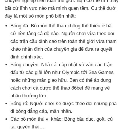
chuyên nghiệp trên toàn thế giới. Bạn có thể tìm thấy
bất cứ lĩnh vực nào mà mình quan tâm. Cụ thể dưới
đây là một số môn phổ biến nhất:
Bóng đá: Bộ môn thể thao không thể thiếu ở bất
cứ nền tảng cá độ nào. Người chơi vừa theo dõi
các trận cầu đỉnh cao trên toàn thế giới vừa tham
khảo nhận định của chuyên gia để đưa ra quyết
định chính xác.
Bóng chuyền: Nhà cái cập nhật vô vàn các trận
đấu từ các giải lớn như Olympic tới Sea Games
hoặc những màn giao hữu. Bạn có thể áp dụng
cách chơi cá cược thể thao 86bet để mang về
phần thưởng lớn.
Bóng rổ: Người chơi sẽ được theo dõi những pha
đi bóng đẳng cấp, mãn nhãn.
Các bộ môn thú vị khác: Bóng bầu dục, goft, cử
tạ, quyền thái,…