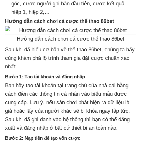
góc, cược người ghi bàn đầu tiên, cược kết quả
hiệp 1, hiệp 2,…
Hướng dẫn cách chơi cá cược thể thao 86bet
Hướng dẫn cách chơi cá cược thể thao 86bet
Sau khi đã hiểu cơ bản về thể thao 86bet, chúng ta hãy
cùng khám phá lộ trình tham gia đặt cược chuẩn xác
nhất:
Bước 1: Tạo tài khoản và đăng nhập
Bạn hãy tạo tài khoản tại trang chủ của nhà cái bằng
cách điền các thông tin cá nhân vào biểu mẫu được
cung cấp. Lưu ý, nếu sân chơi phát hiện ra dữ liệu là
giả hoặc lấy của người khác sẽ bị khóa ngay lập tức.
Sau khi đã ghi danh vào hệ thống thì bạn có thể đăng
xuất và đăng nhập ở bất cứ thiết bị an toàn nào.
Bước 2: Nạp tiền để tạo vốn cược