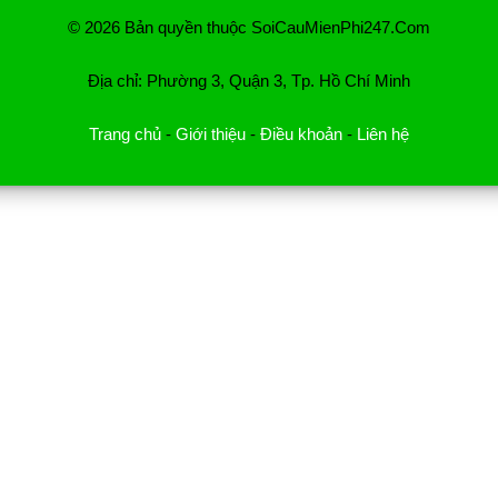
© 2026 Bản quyền thuộc SoiCauMienPhi247.Com
Địa chỉ: Phường 3, Quận 3, Tp. Hồ Chí Minh
Trang chủ
-
Giới thiệu
-
Điều khoản
-
Liên hệ