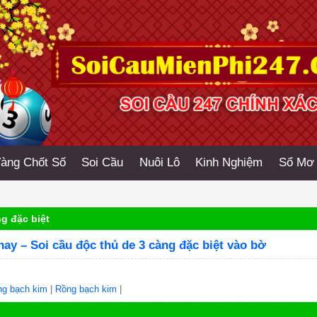
àng Chốt Số
Soi Cầu
Nuôi Lô
Kinh Nghiệm
Sổ Mơ
ng đặc biệt
ay – Soi cầu độc thủ de 3 càng đặc biệt vào bờ
ng bạch kim
|
Rồng bạch kim
|