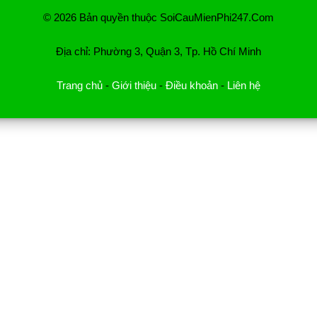
© 2026 Bản quyền thuộc SoiCauMienPhi247.Com
Địa chỉ: Phường 3, Quận 3, Tp. Hồ Chí Minh
Trang chủ
-
Giới thiệu
-
Điều khoản
-
Liên hệ