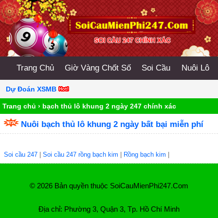
Trang Chủ
Giờ Vàng Chốt Số
Soi Cầu
Nuôi Lô
Dự Đoán XSMB
Trang chủ
›
bạch thủ lô khung 2 ngày 247 chính xác
Nuôi bạch thủ lô khung 2 ngày bất bại miễn phí
Soi cầu 247
|
Soi cầu 247 rồng bạch kim
|
Rồng bạch kim
|
© 2026 Bản quyền thuộc SoiCauMienPhi247.Com
Địa chỉ: Phường 3, Quận 3, Tp. Hồ Chí Minh