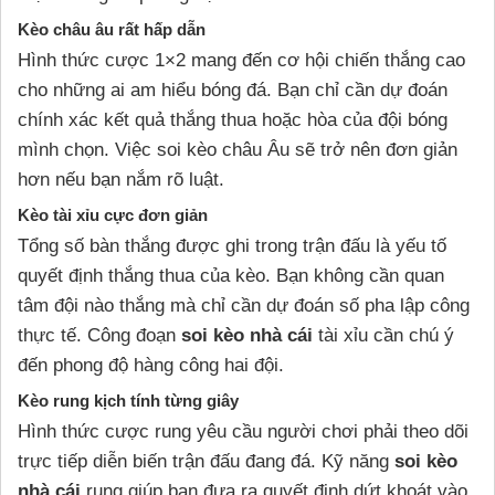
Kèo châu âu rất hấp dẫn
Hình thức cược 1×2 mang đến cơ hội chiến thắng cao
cho những ai am hiểu bóng đá. Bạn chỉ cần dự đoán
chính xác kết quả thắng thua hoặc hòa của đội bóng
mình chọn. Việc soi kèo châu Âu sẽ trở nên đơn giản
hơn nếu bạn nắm rõ luật.
Kèo tài xỉu cực đơn giản
Tổng số bàn thắng được ghi trong trận đấu là yếu tố
quyết định thắng thua của kèo. Bạn không cần quan
tâm đội nào thắng mà chỉ cần dự đoán số pha lập công
thực tế. Công đoạn
soi kèo nhà cái
tài xỉu cần chú ý
đến phong độ hàng công hai đội.
Kèo rung kịch tính từng giây
Hình thức cược rung yêu cầu người chơi phải theo dõi
trực tiếp diễn biến trận đấu đang đá. Kỹ năng
soi kèo
nhà cái
rung giúp bạn đưa ra quyết định dứt khoát vào