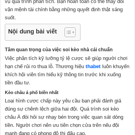
vụ quá trình phân tích. Bạn hoàn toàn có thể thay đổi
vận mệnh tài chính bằng những quyết định thật sáng
suốt.
Nội dung bài viết
Tầm quan trọng của việc soi kèo nhà cái chuẩn
Việc phân tích kỹ lưỡng tỷ lệ cược sẽ giúp người chơi
hạn chế rủi ro thua lỗ. Thương hiệu
thabet
luôn khuyến
khích hội viên tìm hiểu kỹ thông tin trước khi xuống
tiền đầu tư.
Kèo châu á phổ biến nhất
Loại hình cược chấp này yêu cầu bạn phải đánh giá
đúng sự chênh lệch giữa hai đội. Quá trình soi kèo
châu Á đòi hỏi sự nhạy bén trong việc quan sát dòng
tiền. Người chơi nên ưu tiên chọn cửa trên nếu đội
mạnh đang có phong độ thi đấu cao.