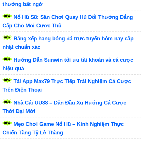
thưởng bất ngờ
Nổ Hũ S8: Sân Chơi Quay Hũ Đổi Thưởng Đẳng
Cấp Cho Mọi Cược Thủ
Bảng xếp hạng bóng đá trực tuyến hôm nay cập
nhật chuẩn xác
Hướng Dẫn Sunwin tối ưu tài khoản và cá cược
hiệu quả
Tải App Max79 Trực Tiếp Trải Nghiệm Cá Cược
Trên Điện Thoại
Nhà Cái UU88 – Dẫn Đầu Xu Hướng Cá Cược
Thời Đại Mới
Mẹo Chơi Game Nổ Hũ – Kinh Nghiệm Thực
Chiến Tăng Tỷ Lệ Thắng