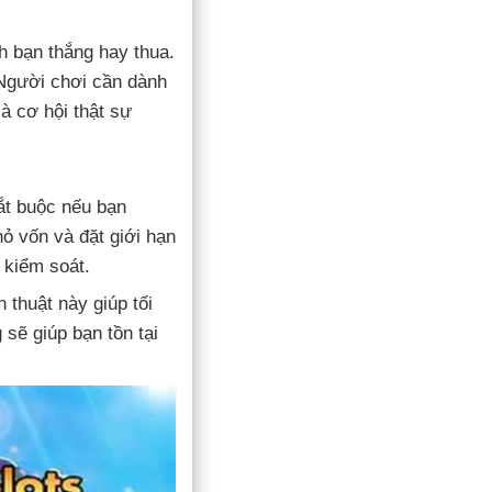
nh bạn thắng hay thua.
 Người chơi cần dành
là cơ hội thật sự
bắt buộc nếu bạn
ỏ vốn và đặt giới hạn
t kiểm soát.
 thuật này giúp tối
 sẽ giúp bạn tồn tại