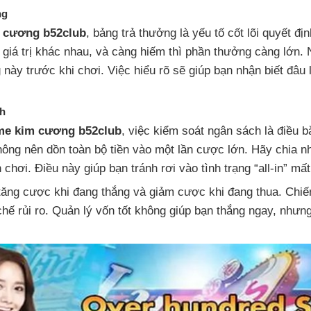
ng
m cương b52club
, bảng trả thưởng là yếu tố cốt lõi quyết đị
 giá trị khác nhau, và càng hiếm thì phần thưởng càng lớn.
 này trước khi chơi. Việc hiểu rõ sẽ giúp bạn nhận biết đâu 
nh
me kim cương b52club
, việc kiểm soát ngân sách là điều 
hông nên dồn toàn bộ tiền vào một lần cược lớn. Hãy chia nh
 chơi. Điều này giúp bạn tránh rơi vào tình trạng “all-in” mấ
tăng cược khi đang thắng và giảm cược khi đang thua. Chiến
hế rủi ro. Quản lý vốn tốt không giúp bạn thắng ngay, nhưng