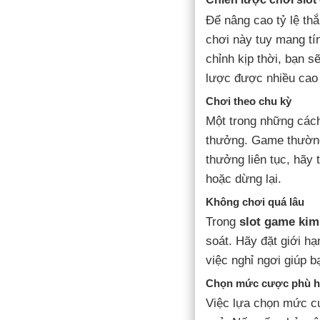
Để nâng cao tỷ lệ th
chơi này tuy mang tí
chỉnh kịp thời, bạn s
lược được nhiều cao 
Chơi theo chu kỳ
Một trong những cách
thưởng. Game thường 
thưởng liên tục, hãy
hoặc dừng lại.
Không chơi quá lâu
Trong
slot game ki
soát. Hãy đặt giới hạ
việc nghỉ ngơi giúp b
Chọn mức cược phù 
Việc lựa chọn mức c