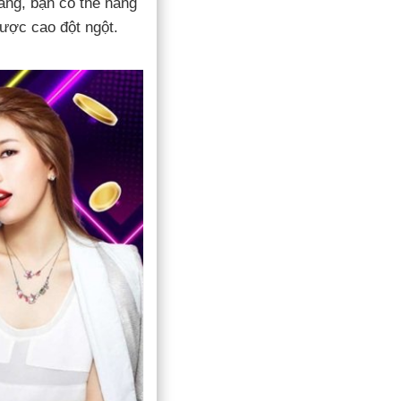
tăng, bạn có thể nâng
ược cao đột ngột.