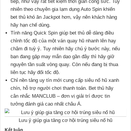
tiếp, như vậy rất tiết kiệm thời gian công sức. Tuy
nhiên theo chuyên gia lạm dụng Auto Spin khiến
bet thủ khó ăn Jackpot hơn, vậy nên khách hàng
hãy hạn chế dùng.
Tính năng Quick Spin giúp bet thủ dễ dàng điều
chỉnh tốc độ của một ván quay hũ nhanh lên hay
chậm đi tuỳ ý. Tuy nhiên hãy chú ý bước này, nếu
bạn đang gặp may mắn dạo gần đây thì hãy giữ
nguyên tần suất vòng quay. Còn nếu đang bị thua
liên tục hãy đổi tốc độ.
Chỉ nền tảng uy tín mới cung cấp siêu nổ hũ xanh
chín, hỗ trợ người chơi thanh toán. Bet thủ hãy
cân nhắc MANCLUB – đơn vị giải trí được tin
tưởng đánh giá cao nhất châu Á.
Lưu ý giúp gia tăng cơ hội trúng siêu nổ hũ
Kết luận