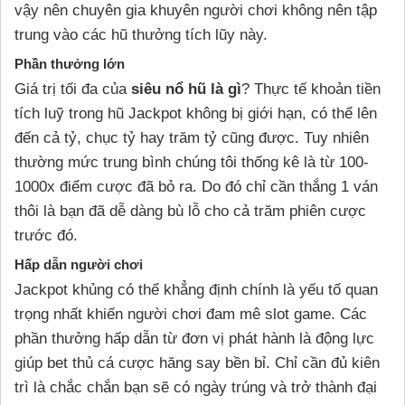
vậy nên chuyên gia khuyên người chơi không nên tập
trung vào các hũ thưởng tích lũy này.
Phần thưởng lớn
Giá trị tối đa của
siêu nổ hũ là gì
? Thực tế khoản tiền
tích luỹ trong hũ Jackpot không bị giới hạn, có thể lên
đến cả tỷ, chục tỷ hay trăm tỷ cũng được. Tuy nhiên
thường mức trung bình chúng tôi thống kê là từ 100-
1000x điểm cược đã bỏ ra. Do đó chỉ cần thắng 1 ván
thôi là bạn đã dễ dàng bù lỗ cho cả trăm phiên cược
trước đó.
Hấp dẫn người chơi
Jackpot khủng có thể khẳng định chính là yếu tố quan
trọng nhất khiến người chơi đam mê slot game. Các
phần thưởng hấp dẫn từ đơn vị phát hành là động lực
giúp bet thủ cá cược hăng say bền bỉ. Chỉ cần đủ kiên
trì là chắc chắn bạn sẽ có ngày trúng và trở thành đại