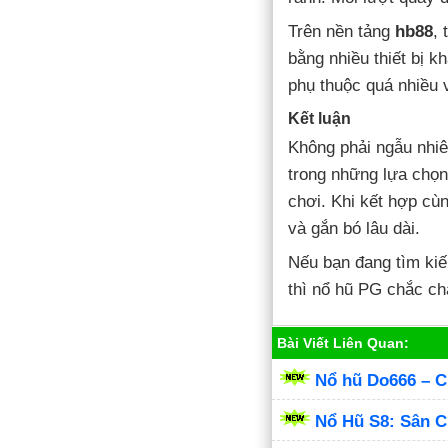
Trên nền tảng
hb88
, 
bằng nhiều thiết bị k
phụ thuộc quá nhiều v
Kết luận
Không phải ngẫu nhi
trong những lựa chọn 
chơi. Khi kết hợp cù
và gắn bó lâu dài.
Nếu bạn đang tìm kiế
thì nổ hũ PG chắc ch
Bài Viết Liên Quan:
Nổ hũ Do666 – C
Nổ Hũ S8: Sân 