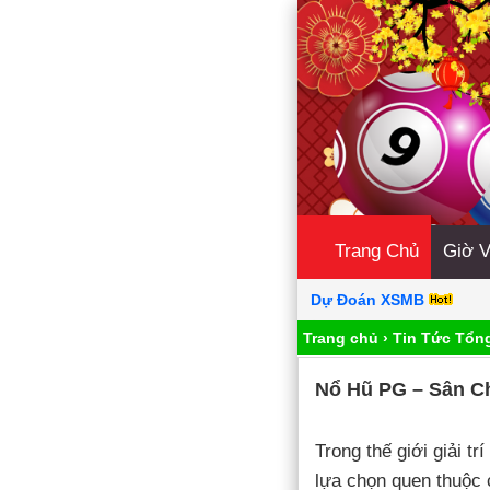
Trang Chủ
Giờ V
Dự Đoán XSMB
Trang chủ
›
Tin Tức Tổn
Nổ Hũ PG – Sân C
Trong thế giới giải t
lựa chọn quen thuộc 