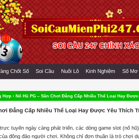
àng Chốt Số
Soi Cầu
Nuôi Lô
Kinh Nghiệm
Sổ Mơ
g Hợp
›
Nổ Hũ PG – Sân Chơi Đẳng Cấp Nhiều Thể Loại Hay Được
hơi Đẳng Cấp Nhiều Thể Loại Hay Được Yêu Thích T
rí trực tuyến ngày càng phát triển, các dòng game slot (nổ hũ
của đông đảo người chơi. Không chỉ đơn thuần là trò chơi 