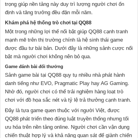
trọng giúp nền tảng này duy trì lượng người chơi ổn
định và tăng trưởng đều đặn mỗi năm.
Khám phá hệ thống trò chơi tại QQ88
Một trong những lợi thế nổi bật giúp QQ88 cạnh tranh
mạnh mẽ trên thị trường chính là hệ sinh thái game
được đầu tư bài bản. Dưới đây là những sảnh cược nổi
bật mà người chơi không nên bỏ qua.
Game đánh bài đổi thưởng
Sảnh game bài tại QQ88 quy tụ nhiều nhà phát hành
danh tiếng như EVO, Pragmatic Play hay AG Gaming.
Nhờ đó, người chơi có thể trải nghiệm hàng loạt trò
chơi với đồ họa sắc nét và tỷ lệ trả thưởng cạnh tranh.
Đây là tựa game quen thuộc với người Việt, được
QQ88 phát triển theo đúng luật truyền thống nhưng tối
ưu hóa trên nền tảng online. Người chơi cần vận dụng
chiến thuật hợp lý và khả năng quan sát để giành chiến