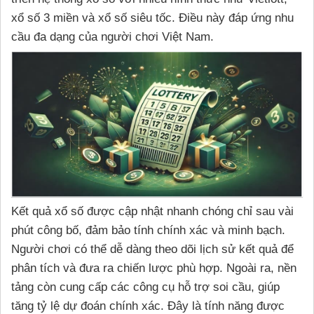
xổ số 3 miền và xổ số siêu tốc. Điều này đáp ứng nhu
cầu đa dạng của người chơi Việt Nam.
Kết quả xổ số được cập nhật nhanh chóng chỉ sau vài
phút công bố, đảm bảo tính chính xác và minh bạch.
Người chơi có thể dễ dàng theo dõi lịch sử kết quả để
phân tích và đưa ra chiến lược phù hợp. Ngoài ra, nền
tảng còn cung cấp các công cụ hỗ trợ soi cầu, giúp
tăng tỷ lệ dự đoán chính xác. Đây là tính năng được