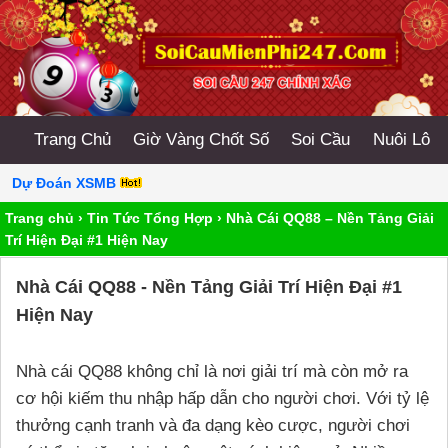
Trang Chủ
Giờ Vàng Chốt Số
Soi Cầu
Nuôi Lô
Dự Đoán XSMB
Trang chủ
›
Tin Tức Tổng Hợp
›
Nhà Cái QQ88 – Nền Tảng Giải
Trí Hiện Đại #1 Hiện Nay
Nhà Cái QQ88 - Nền Tảng Giải Trí Hiện Đại #1
Hiện Nay
Nhà cái QQ88 không chỉ là nơi giải trí mà còn mở ra
cơ hội kiếm thu nhập hấp dẫn cho người chơi. Với tỷ lệ
thưởng cạnh tranh và đa dạng kèo cược, người chơi