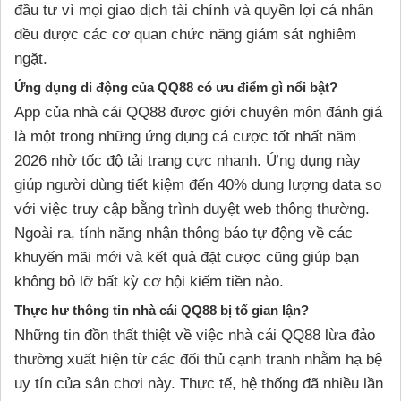
đầu tư vì mọi giao dịch tài chính và quyền lợi cá nhân
đều được các cơ quan chức năng giám sát nghiêm
ngặt.
Ứng dụng di động của QQ88 có ưu điểm gì nổi bật?
App của nhà cái QQ88 được giới chuyên môn đánh giá
là một trong những ứng dụng cá cược tốt nhất năm
2026 nhờ tốc độ tải trang cực nhanh. Ứng dụng này
giúp người dùng tiết kiệm đến 40% dung lượng data so
với việc truy cập bằng trình duyệt web thông thường.
Ngoài ra, tính năng nhận thông báo tự động về các
khuyến mãi mới và kết quả đặt cược cũng giúp bạn
không bỏ lỡ bất kỳ cơ hội kiếm tiền nào.
Thực hư thông tin nhà cái QQ88 bị tố gian lận?
Những tin đồn thất thiệt về việc nhà cái QQ88 lừa đảo
thường xuất hiện từ các đối thủ cạnh tranh nhằm hạ bệ
uy tín của sân chơi này. Thực tế, hệ thống đã nhiều lần