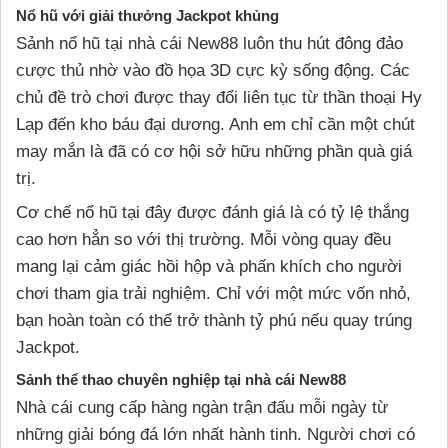
Nổ hũ với giải thưởng Jackpot khủng
Sảnh nổ hũ tại nhà cái New88 luôn thu hút đông đảo
cược thủ nhờ vào đồ họa 3D cực kỳ sống động. Các
chủ đề trò chơi được thay đổi liên tục từ thần thoại Hy
Lạp đến kho báu đại dương. Anh em chỉ cần một chút
may mắn là đã có cơ hội sở hữu những phần quà giá
trị.
Cơ chế nổ hũ tại đây được đánh giá là có tỷ lệ thắng
cao hơn hẳn so với thị trường. Mỗi vòng quay đều
mang lại cảm giác hồi hộp và phấn khích cho người
chơi tham gia trải nghiệm. Chỉ với một mức vốn nhỏ,
bạn hoàn toàn có thể trở thành tỷ phú nếu quay trúng
Jackpot.
Sảnh thể thao chuyên nghiệp tại nhà cái New88
Nhà cái cung cấp hàng ngàn trận đấu mỗi ngày từ
những giải bóng đá lớn nhất hành tinh. Người chơi có