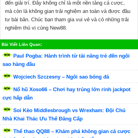
đến giải trí. Đây không chỉ là một nền tảng cá cược,
mà còn là không gian trải nghiệm an toàn và được đầu
tư bài bản. Chúc bạn tham gia vui vẻ và có những trải
nghiệm thú vị cùng New88.
Bài Viết Liên Quan:
Paul Pogba: Hành trình từ tài năng trẻ đến ngôi
sao hàng đầu
Wojciech Szczesny – Ngôi sao bóng đá
Nổ hũ Xoso66 – Chơi hay trúng lớn rinh jackpot
cực hấp dẫn
Soi Kèo Middlesbrough vs Wrexham: Đội Chủ
Nhà Khai Thác Ưu Thế Đăng Cấp
Thể thao QQ88 – Khám phá không gian cá cược