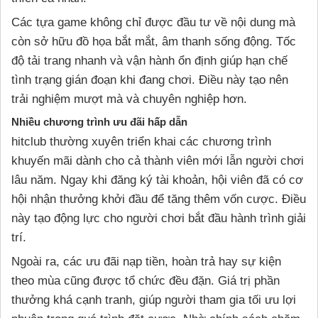
Các tựa game không chỉ được đầu tư về nội dung mà
còn sở hữu đồ họa bắt mắt, âm thanh sống động. Tốc
độ tải trang nhanh và vận hành ổn định giúp hạn chế
tình trạng gián đoạn khi đang chơi. Điều này tạo nên
trải nghiệm mượt mà và chuyên nghiệp hơn.
Nhiều chương trình ưu đãi hấp dẫn
hitclub thường xuyên triển khai các chương trình
khuyến mãi dành cho cả thành viên mới lẫn người chơi
lâu năm. Ngay khi đăng ký tài khoản, hội viên đã có cơ
hội nhận thưởng khởi đầu để tăng thêm vốn cược. Điều
này tạo động lực cho người chơi bắt đầu hành trình giải
trí.
Ngoài ra, các ưu đãi nạp tiền, hoàn trả hay sự kiện
theo mùa cũng được tổ chức đều đặn. Giá trị phần
thưởng khá cạnh tranh, giúp người tham gia tối ưu lợi