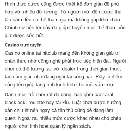
Hình thức cược cũng được thiết kế đơn giản để phù
hợp với nhiều đối tượng. Từ người mới đến cược thủ
lâu năm đều có thể tham gia mà không gặp khó khăn.
Chính sự tiện lợi này đã giúp chuyên mục thể thao luôn
giữ được sức hút.
Casino trực tuyến
Casino online tại hitclub mang đến không gian giải trí
chân thực nhờ công nghệ phát trực tiếp hiện đại. Người
chơi có thể tương tác với dealer trong thời gian thực,
tạo cảm giác như đang ngồi tại sòng bạc. Đây là điểm
cộng lớn giúp tăng tính kịch tính cho mỗi ván cược.
Danh mục trò chơi rất đa dạng, bao gồm baccarat,
blackjack, roulette hay tài xỉu. Luật chơi được hướng
dẫn chi tiết nên ngay cả tân thủ cũng dễ dàng làm
quen. Ngoài ra, nhiều mức cược khác nhau cho phép
người chơi linh hoạt quản lý ngân sách.