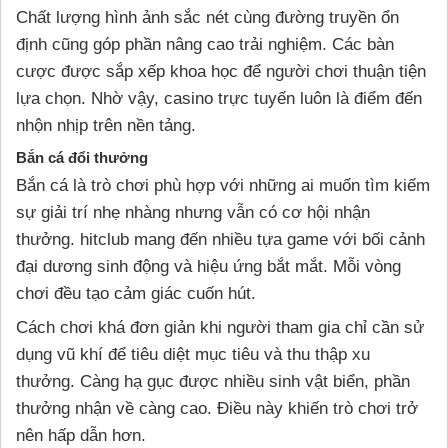
Chất lượng hình ảnh sắc nét cùng đường truyền ổn
định cũng góp phần nâng cao trải nghiệm. Các bàn
cược được sắp xếp khoa học để người chơi thuận tiện
lựa chọn. Nhờ vậy, casino trực tuyến luôn là điểm đến
nhộn nhịp trên nền tảng.
Bắn cá đổi thưởng
Bắn cá là trò chơi phù hợp với những ai muốn tìm kiếm
sự giải trí nhẹ nhàng nhưng vẫn có cơ hội nhận
thưởng. hitclub mang đến nhiều tựa game với bối cảnh
đại dương sinh động và hiệu ứng bắt mắt. Mỗi vòng
chơi đều tạo cảm giác cuốn hút.
Cách chơi khá đơn giản khi người tham gia chỉ cần sử
dụng vũ khí để tiêu diệt mục tiêu và thu thập xu
thưởng. Càng hạ gục được nhiều sinh vật biển, phần
thưởng nhận về càng cao. Điều này khiến trò chơi trở
nên hấp dẫn hơn.