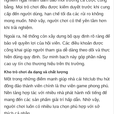
nghiêm ngặt nhằm đảm bảo môi trường cá cược công
bằng. Mọi trò chơi đều được kiểm duyệt trước khi cung
cấp đến người dùng, hạn chế tối đa các rủi ro không
mong muốn. Nhờ vậy, người chơi có thể yên tâm hơn
khi trải nghiệm.
Ngoài ra, hệ thống còn xây dựng bộ quy định rõ ràng để
bảo vệ quyền lợi của hội viên. Các điều khoản được
công khai giúp người tham gia dễ dàng theo dõi và thực
hiện đúng quy định. Sự minh bạch này góp phần nâng
cao uy tín cho thương hiệu trên thị trường.
Kho trò chơi đa dạng và chất lượng
Một trong những điểm mạnh giúp nhà cái hitclub thu hút
đông đảo thành viên chính là thư viện game phong phú.
Nền tảng hợp tác với nhiều nhà phát hành nổi tiếng để
mang đến các sản phẩm giải trí hấp dẫn. Nhờ vậy,
người chơi luôn có nhiều lựa chọn phù hợp với sở
thích cá nhân.