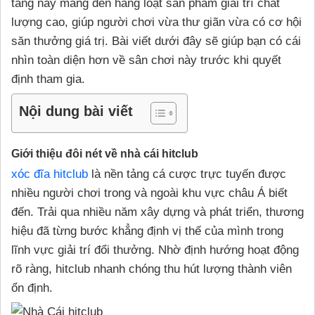
tảng này mang đến hàng loạt sản phẩm giải trí chất
lượng cao, giúp người chơi vừa thư giãn vừa có cơ hội
săn thưởng giá trị. Bài viết dưới đây sẽ giúp bạn có cái
nhìn toàn diện hơn về sân chơi này trước khi quyết
định tham gia.
Nội dung bài viết
Giới thiệu đôi nét về nhà cái hitclub
xóc đĩa hitclub
là nền tảng cá cược trực tuyến được
nhiều người chơi trong và ngoài khu vực châu Á biết
đến. Trải qua nhiều năm xây dựng và phát triển, thương
hiệu đã từng bước khẳng định vị thế của mình trong
lĩnh vực giải trí đổi thưởng. Nhờ định hướng hoạt động
rõ ràng, hitclub nhanh chóng thu hút lượng thành viên
ổn định.