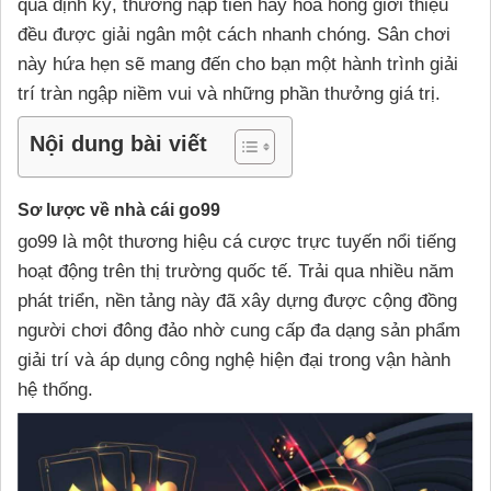
quà định kỳ, thưởng nạp tiền hay hoa hồng giới thiệu
đều được giải ngân một cách nhanh chóng. Sân chơi
này hứa hẹn sẽ mang đến cho bạn một hành trình giải
trí tràn ngập niềm vui và những phần thưởng giá trị.
Nội dung bài viết
Sơ lược về nhà cái go99
go99 là một thương hiệu cá cược trực tuyến nổi tiếng
hoạt động trên thị trường quốc tế. Trải qua nhiều năm
phát triển, nền tảng này đã xây dựng được cộng đồng
người chơi đông đảo nhờ cung cấp đa dạng sản phẩm
giải trí và áp dụng công nghệ hiện đại trong vận hành
hệ thống.