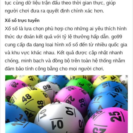
tục cùng dữ liệu trận đấu theo thời gian thực, giúp
người chơi đưa ra quyết định chính xác hơn.
Xổ số trực tuyến
Xổ số là lựa chọn phù hợp cho những ai yêu thích hình
thức dự đoán kết quả với tỷ lệ thưởng hấp dẫn. go99
cung cấp đa dạng loại hình xổ số đến từ nhiều quốc gia
và khu vực khác nhau. Kết quả được cập nhật nhanh
chóng, minh bạch và đồng bộ trên toàn hệ thống nhằm
đảm bảo tính công bằng cho mọi người chơi.