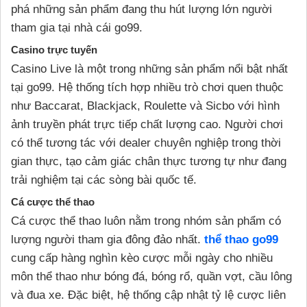
phá những sản phẩm đang thu hút lượng lớn người
tham gia tại nhà cái go99.
Casino trực tuyến
Casino Live là một trong những sản phẩm nổi bật nhất
tại go99. Hệ thống tích hợp nhiều trò chơi quen thuộc
như Baccarat, Blackjack, Roulette và Sicbo với hình
ảnh truyền phát trực tiếp chất lượng cao. Người chơi
có thể tương tác với dealer chuyên nghiệp trong thời
gian thực, tạo cảm giác chân thực tương tự như đang
trải nghiệm tại các sòng bài quốc tế.
Cá cược thể thao
Cá cược thể thao luôn nằm trong nhóm sản phẩm có
lượng người tham gia đông đảo nhất.
thể thao go99
cung cấp hàng nghìn kèo cược mỗi ngày cho nhiều
môn thể thao như bóng đá, bóng rổ, quần vợt, cầu lông
và đua xe. Đặc biệt, hệ thống cập nhật tỷ lệ cược liên