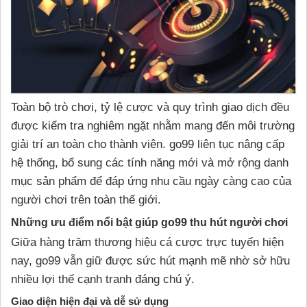
Toàn bộ trò chơi, tỷ lệ cược và quy trình giao dịch đều
được kiểm tra nghiêm ngặt nhằm mang đến môi trường
giải trí an toàn cho thành viên. go99 liên tục nâng cấp
hệ thống, bổ sung các tính năng mới và mở rộng danh
mục sản phẩm để đáp ứng nhu cầu ngày càng cao của
người chơi trên toàn thế giới.
Những ưu điểm nổi bật giúp go99 thu hút người chơi
Giữa hàng trăm thương hiệu cá cược trực tuyến hiện
nay, go99 vẫn giữ được sức hút mạnh mẽ nhờ sở hữu
nhiều lợi thế cạnh tranh đáng chú ý.
Giao diện hiện đại và dễ sử dụng