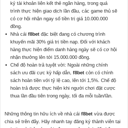
ký tài khoản liên kết thẻ ngân hàng, trong quá
trình thực hiện giao dịch lần đầu, các game thủ sẽ
có cơ hội nhận ngay số tiền trị giá 10.000.000
đồng.
Nhà cái
f8bet
đặc biệt đang có chương trình
khuyến mãi 30% giá trị tiền nạp. Đối với khách
hàng thực hiện điểm danh hàng ngày sẽ có cơ hội
nhận thưởng lên tới 15.000.000 đồng.
Chế độ hoàn trả tuyệt vời: Ngoài những chính
sách ưu đãi cực kỳ hấp dẫn,
f8bet
còn có chính
sách hoàn tiền với tỷ lệ cao, lên tới 1,5%. Chế độ
hoàn trả được thực hiện khi người chơi đặt cược
thua lần đầu tiên trong ngày, tối đa mỗi tuần/lần.
Những thông tin hữu ích về nhà cái
f8bet
vừa được
chia sẻ trên đây. Hãy nhanh tay đăng ký thành viên tại