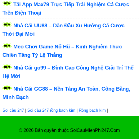
Tải App Max79 Trực Tiếp Trải Nghiệm Cá Cược
Trên Điện Thoại
Nhà Cái UU88 – Dẫn Đầu Xu Hướng Cá Cược
Thời Đại Mới
Mẹo Chơi Game Nổ Hũ – Kinh Nghiệm Thực
Chiến Tăng Tỷ Lệ Thắng
Nhà Cái go99 – Đỉnh Cao Công Nghệ Giải Trí Thế
Hệ Mới
Nhà Cái GG88 – Nền Tảng An Toàn, Công Bằng,
Minh Bạch
Soi cầu 247
|
Soi cầu 247 rồng bạch kim
|
Rồng bạch kim
|
© 2026 Bản quyền thuộc SoiCauMienPhi247.Com