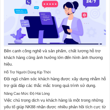
Bên cạnh công nghệ và sản phẩm, chất lượng hỗ trợ
khách hàng cũng ảnh hưởng lớn đến hình ảnh thương
hiệu.
Hỗ Trợ Người Dùng Kịp Thời
Đội ngũ chăm sóc khách hàng được xây dựng nhằm hỗ
trợ giải đáp các thắc mắc trong quá trình sử dụng.
Nâng Cao Mức Độ Hài Lòng
Việc chú trọng dịch vụ khách hàng là một trong những
yếu tố giúp NK88 nhận được nhiều phản hồi tích cực từ