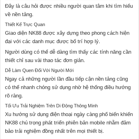
Đây là câu hỏi được nhiều người quan tâm khi tìm hiểu
về nền tảng.
Thiết Kế Trực Quan
Giao diện NK88 được xây dựng theo phong cách hiện
đại với các danh mục được bố trí hợp lý.
Người dùng có thể dễ dàng tìm thấy các tính năng cần
thiết chỉ sau vài thao tác đơn giản.
Dễ Làm Quen Đối Với Người Mới
Ngay cả những người lần đầu tiếp cận nền tảng cũng
có thể nhanh chóng sử dụng nhờ hệ thống điều hướng
rõ ràng.
Tối Ưu Trải Nghiệm Trên Di Động Thông Minh
Xu hướng sử dụng điện thoại ngày càng phổ biến khiến
NK88 chú trọng phát triển phiên bản mobile nhằm đảm
bảo trải nghiệm đồng nhất trên mọi thiết bị.