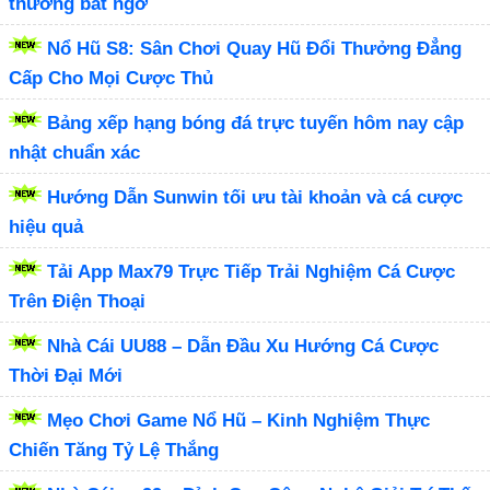
thưởng bất ngờ
Nổ Hũ S8: Sân Chơi Quay Hũ Đổi Thưởng Đẳng
Cấp Cho Mọi Cược Thủ
Bảng xếp hạng bóng đá trực tuyến hôm nay cập
nhật chuẩn xác
Hướng Dẫn Sunwin tối ưu tài khoản và cá cược
hiệu quả
Tải App Max79 Trực Tiếp Trải Nghiệm Cá Cược
Trên Điện Thoại
Nhà Cái UU88 – Dẫn Đầu Xu Hướng Cá Cược
Thời Đại Mới
Mẹo Chơi Game Nổ Hũ – Kinh Nghiệm Thực
Chiến Tăng Tỷ Lệ Thắng