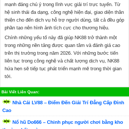
mạnh đáng chú ý trong lĩnh vực giải trí trực tuyến. Từ
hệ sinh thái đa dạng, công nghệ hiện đại, giao diện thân
thiện cho đến dịch vụ hỗ trợ người dùng, tất cả đều góp
phần tạo nên hình ảnh tích cực cho thương hiệu.
Chính những yếu tố này đã giúp NK88 trở thành một
trong những nền tảng được quan tâm và đánh giá cao
trên thị trường trong năm 2026. Với những bước tiến
liên tục trong công nghệ và chất lượng dịch vụ, NK88
hứa hẹn sẽ tiếp tục phát triển mạnh mẽ trong thời gian
tới.
Bài Viết Liên Quan:
Nhà Cái LV88 – Điểm Đến Giải Trí Đẳng Cấp Đỉnh
Cao
Nổ hũ Do666 – Chinh phục người chơi bằng kho