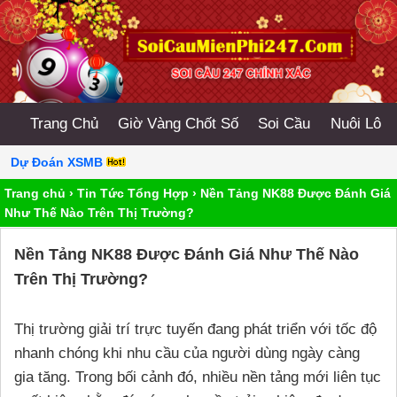
Trang Chủ
Giờ Vàng Chốt Số
Soi Cầu
Nuôi Lô
Dự Đoán XSMB
Trang chủ
›
Tin Tức Tổng Hợp
›
Nền Tảng NK88 Được Đánh Giá
Như Thế Nào Trên Thị Trường?
Nền Tảng NK88 Được Đánh Giá Như Thế Nào
Trên Thị Trường?
Thị trường giải trí trực tuyến đang phát triển với tốc độ
nhanh chóng khi nhu cầu của người dùng ngày càng
gia tăng. Trong bối cảnh đó, nhiều nền tảng mới liên tục