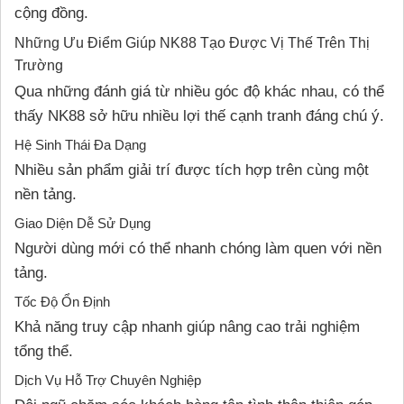
cộng đồng.
Những Ưu Điểm Giúp NK88 Tạo Được Vị Thế Trên Thị
Trường
Qua những đánh giá từ nhiều góc độ khác nhau, có thể
thấy NK88 sở hữu nhiều lợi thế cạnh tranh đáng chú ý.
Hệ Sinh Thái Đa Dạng
Nhiều sản phẩm giải trí được tích hợp trên cùng một
nền tảng.
Giao Diện Dễ Sử Dụng
Người dùng mới có thể nhanh chóng làm quen với nền
tảng.
Tốc Độ Ổn Định
Khả năng truy cập nhanh giúp nâng cao trải nghiệm
tổng thể.
Dịch Vụ Hỗ Trợ Chuyên Nghiệp