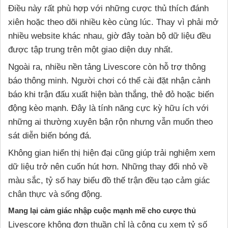
Điều này rất phù hợp với những cược thủ thích đánh
xiên hoặc theo dõi nhiều kèo cùng lúc. Thay vì phải mở
nhiều website khác nhau, giờ đây toàn bộ dữ liệu đều
được tập trung trên một giao diện duy nhất.
Ngoài ra, nhiều nền tảng Livescore còn hỗ trợ thông
báo thông minh. Người chơi có thể cài đặt nhận cảnh
báo khi trận đấu xuất hiện bàn thắng, thẻ đỏ hoặc biến
động kèo mạnh. Đây là tính năng cực kỳ hữu ích với
những ai thường xuyên bận rộn nhưng vẫn muốn theo
sát diễn biến bóng đá.
Không gian hiển thị hiện đại cũng giúp trải nghiệm xem
dữ liệu trở nên cuốn hút hơn. Những thay đổi nhỏ về
màu sắc, tỷ số hay biểu đồ thế trận đều tạo cảm giác
chân thực và sống động.
Mang lại cảm giác nhập cuộc mạnh mẽ cho cược thủ
Livescore không đơn thuần chỉ là công cụ xem tỷ số