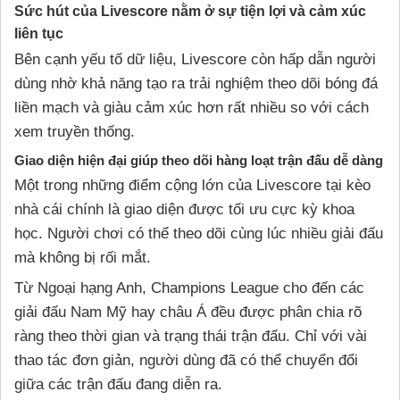
Sức hút của Livescore nằm ở sự tiện lợi và cảm xúc
liên tục
Bên cạnh yếu tố dữ liệu, Livescore còn hấp dẫn người
dùng nhờ khả năng tạo ra trải nghiệm theo dõi bóng đá
liền mạch và giàu cảm xúc hơn rất nhiều so với cách
xem truyền thống.
Giao diện hiện đại giúp theo dõi hàng loạt trận đấu dễ dàng
Một trong những điểm cộng lớn của Livescore tại kèo
nhà cái chính là giao diện được tối ưu cực kỳ khoa
học. Người chơi có thể theo dõi cùng lúc nhiều giải đấu
mà không bị rối mắt.
Từ Ngoại hạng Anh, Champions League cho đến các
giải đấu Nam Mỹ hay châu Á đều được phân chia rõ
ràng theo thời gian và trạng thái trận đấu. Chỉ với vài
thao tác đơn giản, người dùng đã có thể chuyển đổi
giữa các trận đấu đang diễn ra.