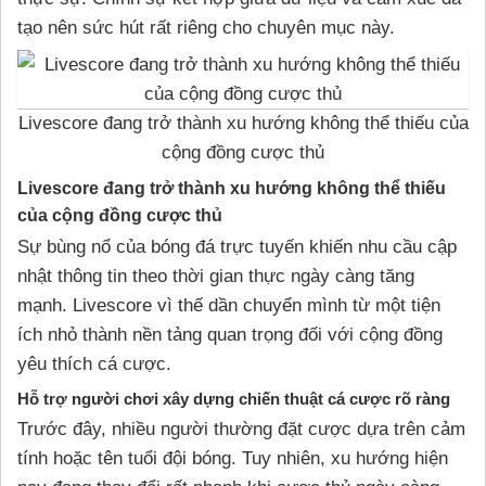
tạo nên sức hút rất riêng cho chuyên mục này.
Livescore đang trở thành xu hướng không thể thiếu của
cộng đồng cược thủ
Livescore đang trở thành xu hướng không thể thiếu
của cộng đồng cược thủ
Sự bùng nổ của bóng đá trực tuyến khiến nhu cầu cập
nhật thông tin theo thời gian thực ngày càng tăng
mạnh. Livescore vì thế dần chuyển mình từ một tiện
ích nhỏ thành nền tảng quan trọng đối với cộng đồng
yêu thích cá cược.
Hỗ trợ người chơi xây dựng chiến thuật cá cược rõ ràng
Trước đây, nhiều người thường đặt cược dựa trên cảm
tính hoặc tên tuổi đội bóng. Tuy nhiên, xu hướng hiện