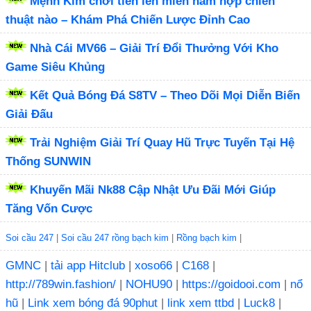
Mệnh Kim chơi tiến lên miền nam hợp chiến
thuật nào – Khám Phá Chiến Lược Đỉnh Cao
Nhà Cái MV66 – Giải Trí Đổi Thưởng Với Kho
Game Siêu Khủng
Kết Quả Bóng Đá S8TV – Theo Dõi Mọi Diễn Biến
Giải Đấu
Trải Nghiệm Giải Trí Quay Hũ Trực Tuyến Tại Hệ
Thống SUNWIN
Khuyến Mãi Nk88 Cập Nhật Ưu Đãi Mới Giúp
Tăng Vốn Cược
Soi cầu 247
|
Soi cầu 247 rồng bạch kim
|
Rồng bạch kim
|
GMNC
|
tải app Hitclub
|
xoso66
|
C168
|
http://789win.fashion/
|
NOHU90
|
https://goidooi.com
|
nổ
hũ
|
Link xem bóng đá 90phut
|
link xem ttbd
|
Luck8
|