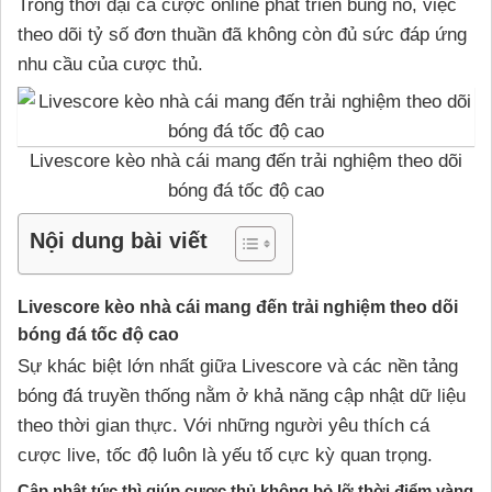
Trong thời đại cá cược online phát triển bùng nổ, việc
theo dõi tỷ số đơn thuần đã không còn đủ sức đáp ứng
nhu cầu của cược thủ.
Livescore kèo nhà cái mang đến trải nghiệm theo dõi
bóng đá tốc độ cao
Nội dung bài viết
Livescore kèo nhà cái mang đến trải nghiệm theo dõi
bóng đá tốc độ cao
Sự khác biệt lớn nhất giữa Livescore và các nền tảng
bóng đá truyền thống nằm ở khả năng cập nhật dữ liệu
theo thời gian thực. Với những người yêu thích cá
cược live, tốc độ luôn là yếu tố cực kỳ quan trọng.
Cập nhật tức thì giúp cược thủ không bỏ lỡ thời điểm vàng