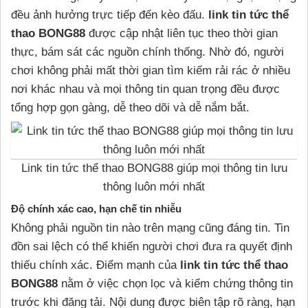
đều ảnh hưởng trực tiếp đến kèo đấu.
link tin tức thể
thao BONG88
được cập nhật liên tục theo thời gian
thực, bám sát các nguồn chính thống. Nhờ đó, người
chơi không phải mất thời gian tìm kiếm rải rác ở nhiều
nơi khác nhau và mọi thông tin quan trọng đều được
tổng hợp gọn gàng, dễ theo dõi và dễ nắm bắt.
Link tin tức thể thao BONG88 giúp mọi thông tin lưu
thông luôn mới nhất
Độ chính xác cao, hạn chế tin nhiễu
Không phải nguồn tin nào trên mạng cũng đáng tin. Tin
đồn sai lệch có thể khiến người chơi đưa ra quyết định
thiếu chính xác. Điểm mạnh của
link tin tức thể thao
BONG88
nằm ở việc chọn lọc và kiểm chứng thông tin
trước khi đăng tải. Nội dung được biên tập rõ ràng, hạn