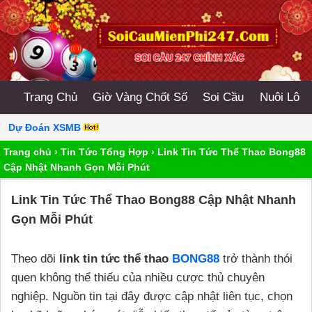
Trang Chủ
Giờ Vàng Chốt Số
Soi Cầu
Nuôi Lô
Dự Đoán XSMB
Trang chủ
›
Tin Tức Tổng Hợp
›
Link Tin Tức Thể Thao Bong88
Cập Nhật Nhanh Gọn Mỗi Phút
Link Tin Tức Thể Thao Bong88 Cập Nhật Nhanh
Gọn Mỗi Phút
Theo dõi
link tin tức thể thao
BONG88
trở thành thói
quen không thể thiếu của nhiều cược thủ chuyên
nghiệp. Nguồn tin tại đây được cập nhật liên tục, chọn