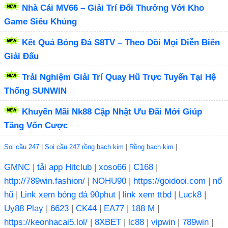
Nhà Cái MV66 – Giải Trí Đổi Thưởng Với Kho
Game Siêu Khủng
Kết Quả Bóng Đá S8TV – Theo Dõi Mọi Diễn Biến
Giải Đấu
Trải Nghiệm Giải Trí Quay Hũ Trực Tuyến Tại Hệ
Thống SUNWIN
Khuyến Mãi Nk88 Cập Nhật Ưu Đãi Mới Giúp
Tăng Vốn Cược
Soi cầu 247
|
Soi cầu 247 rồng bạch kim
|
Rồng bạch kim
|
GMNC
|
tải app Hitclub
|
xoso66
|
C168
|
http://789win.fashion/
|
NOHU90
|
https://goidooi.com
|
nổ
hũ
|
Link xem bóng đá 90phut
|
link xem ttbd
|
Luck8
|
Uy88 Play
|
6623
|
CK44
|
EA77
|
188 M
|
https://keonhacai5.lol/
|
8XBET
|
lc88
|
vipwin
|
789win
|