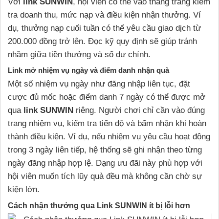
Với
link SUNWIN
, hội viên có thể vào thẳng trang kiểm
tra doanh thu, mức nạp và điều kiện nhận thưởng. Ví
dụ, thưởng nạp cuối tuần có thể yêu cầu giao dịch từ
200.000 đồng trở lên. Đọc kỹ quy định sẽ giúp tránh
nhầm giữa tiền thưởng và số dư chính.
Link mở nhiệm vụ ngày và điểm danh nhận quà
Một số nhiệm vụ ngày như đăng nhập liên tục, đặt
cược đủ mốc hoặc điểm danh 7 ngày có thể được mở
qua
link SUNWIN
riêng. Người chơi chỉ cần vào đúng
trang nhiệm vụ, kiểm tra tiến độ và bấm nhận khi hoàn
thành điều kiện. Ví dụ, nếu nhiệm vụ yêu cầu hoạt động
trong 3 ngày liên tiếp, hệ thống sẽ ghi nhận theo từng
ngày đăng nhập hợp lệ. Dạng ưu đãi này phù hợp với
hội viên muốn tích lũy quà đều mà không cần chờ sự
kiện lớn.
Cách nhận thưởng qua Link SUNWIN ít bị lỗi hơn