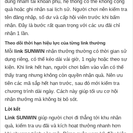
dùng nhầm tài khoản phụ, hệ thống có thể không cộng
quà hoặc ghi nhận sai lịch sử. Người chơi nên kiểm tra
tên đăng nhập, số dư và cấp hội viên trước khi bấm
nhận. Đây là bước rất quan trọng với các ưu đãi chỉ
nhận 1 lần.
Theo dõi thời hạn hiệu lực của từng link thưởng
Mỗi
link SUNWIN
nhận thưởng thường có thời gian sử
dụng riêng, có thể kéo dài vài giờ, 1 ngày hoặc theo sự
kiện. Khi link hết hạn, người chơi bấm vào vẫn có thể
thấy trang nhưng không còn quyền nhận quà. Nên ưu
tiên các mã sắp hết hạn trước, sau đó mới kiểm tra
chương trình dài ngày. Cách này giúp tối ưu cơ hội
nhận thưởng mà không bị bỏ sót.
Lời kết
Link SUNWIN
giúp người chơi đi thẳng tới khu nhận
quà, kiểm tra ưu đãi và kích hoạt thưởng nhanh hơn