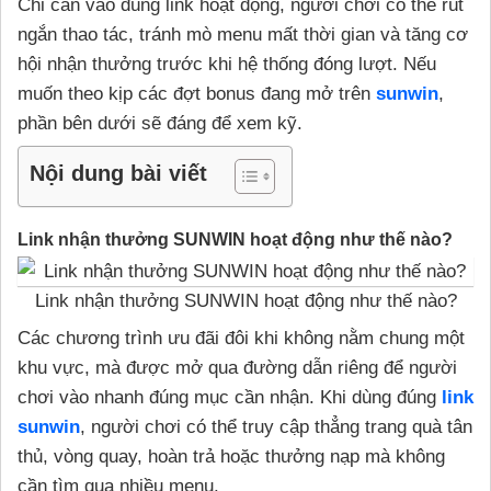
Chỉ cần vào đúng link hoạt động, người chơi có thể rút
ngắn thao tác, tránh mò menu mất thời gian và tăng cơ
hội nhận thưởng trước khi hệ thống đóng lượt. Nếu
muốn theo kịp các đợt bonus đang mở trên
sunwin
,
phần bên dưới sẽ đáng để xem kỹ.
Nội dung bài viết
Link nhận thưởng SUNWIN hoạt động như thế nào?
Link nhận thưởng SUNWIN hoạt động như thế nào?
Các chương trình ưu đãi đôi khi không nằm chung một
khu vực, mà được mở qua đường dẫn riêng để người
chơi vào nhanh đúng mục cần nhận. Khi dùng đúng
link
sunwin
, người chơi có thể truy cập thẳng trang quà tân
thủ, vòng quay, hoàn trả hoặc thưởng nạp mà không
cần tìm qua nhiều menu.