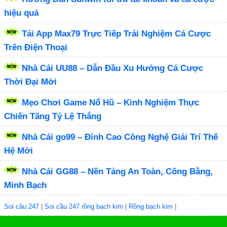
hiệu quả
Tải App Max79 Trực Tiếp Trải Nghiệm Cá Cược
Trên Điện Thoại
Nhà Cái UU88 – Dẫn Đầu Xu Hướng Cá Cược
Thời Đại Mới
Mẹo Chơi Game Nổ Hũ – Kinh Nghiệm Thực
Chiến Tăng Tỷ Lệ Thắng
Nhà Cái go99 – Đỉnh Cao Công Nghệ Giải Trí Thế
Hệ Mới
Nhà Cái GG88 – Nền Tảng An Toàn, Công Bằng,
Minh Bạch
Soi cầu 247
|
Soi cầu 247 rồng bạch kim
|
Rồng bạch kim
|