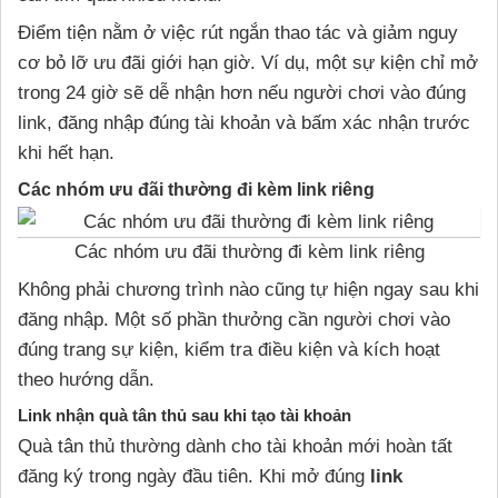
Điểm tiện nằm ở việc rút ngắn thao tác và giảm nguy
cơ bỏ lỡ ưu đãi giới hạn giờ. Ví dụ, một sự kiện chỉ mở
trong 24 giờ sẽ dễ nhận hơn nếu người chơi vào đúng
link, đăng nhập đúng tài khoản và bấm xác nhận trước
khi hết hạn.
Các nhóm ưu đãi thường đi kèm link riêng
Các nhóm ưu đãi thường đi kèm link riêng
Không phải chương trình nào cũng tự hiện ngay sau khi
đăng nhập. Một số phần thưởng cần người chơi vào
đúng trang sự kiện, kiểm tra điều kiện và kích hoạt
theo hướng dẫn.
Link nhận quà tân thủ sau khi tạo tài khoản
Quà tân thủ thường dành cho tài khoản mới hoàn tất
đăng ký trong ngày đầu tiên. Khi mở đúng
link