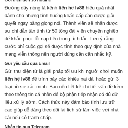
Đường dây nóng là kênh
liên hệ lv88
hiệu quả nhất
dành cho những tình huống khẩn cấp cần được giải
quyết ngay bằng giọng nói. Thành viên sẽ nhận được
sự chỉ dẫn tận tình từ 50 tổng đài viên chuyên nghiệp
để khắc phục lỗi nạp tiền trong tích tắc. Lưu ý rằng
cước phí cuộc gọi sẽ được tính theo quy định của nhà
mạng viễn thông nên người dùng cần cân nhắc kỹ.
Gửi yêu cầu qua Email
Gửi thư điện tử là giải pháp tối ưu khi người chơi muốn
liên hệ lv88
để trình bày các khiếu nại dài hoặc gửi 3
loại hồ sơ xác minh. Bạn nên liệt kê chi tiết vấn đề kèm
theo thông tin cá nhân để bộ phận tiếp nhận có đủ dữ
liệu xử lý sớm. Cách thức này đảm bảo tính lưu trữ
cao giúp dễ dàng theo dõi lại lịch sử làm việc với nhà
cái nếu có tranh chấp.
Nhắn tin qua Telegram