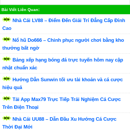
Bài Viết Liên Quan:
Nhà Cái LV88 – Điểm Đến Giải Trí Đẳng Cấp Đỉnh
Cao
Nổ hũ Do666 – Chinh phục người chơi bằng kho
thưởng bất ngờ
Bảng xếp hạng bóng đá trực tuyến hôm nay cập
nhật chuẩn xác
Hướng Dẫn Sunwin tối ưu tài khoản và cá cược
hiệu quả
Tải App Max79 Trực Tiếp Trải Nghiệm Cá Cược
Trên Điện Thoại
Nhà Cái UU88 – Dẫn Đầu Xu Hướng Cá Cược
Thời Đại Mới