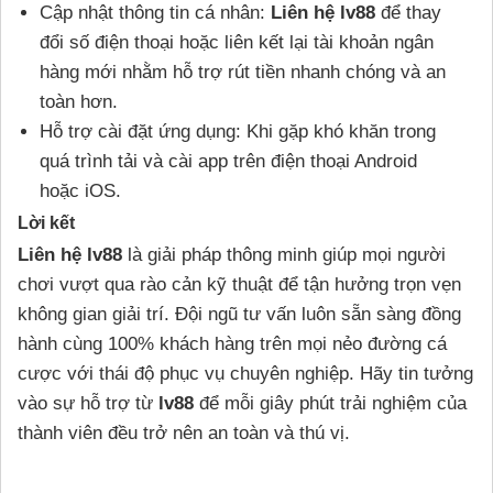
Cập nhật thông tin cá nhân:
Liên hệ lv88
để thay
đổi số điện thoại hoặc liên kết lại tài khoản ngân
hàng mới nhằm hỗ trợ rút tiền nhanh chóng và an
toàn hơn.
Hỗ trợ cài đặt ứng dụng: Khi gặp khó khăn trong
quá trình tải và cài app trên điện thoại Android
hoặc iOS.
Lời kết
Liên hệ lv88
là giải pháp thông minh giúp mọi người
chơi vượt qua rào cản kỹ thuật để tận hưởng trọn vẹn
không gian giải trí. Đội ngũ tư vấn luôn sẵn sàng đồng
hành cùng 100% khách hàng trên mọi nẻo đường cá
cược với thái độ phục vụ chuyên nghiệp. Hãy tin tưởng
vào sự hỗ trợ từ
lv88
để mỗi giây phút trải nghiệm của
thành viên đều trở nên an toàn và thú vị.