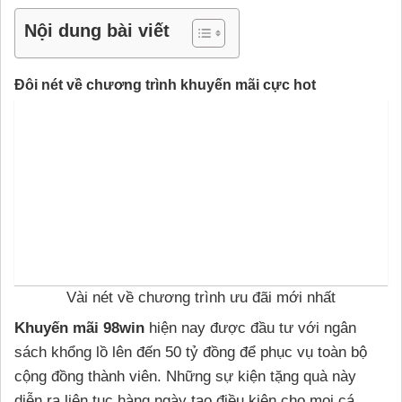
Nội dung bài viết
Đôi nét về chương trình khuyến mãi cực hot
Vài nét về chương trình ưu đãi mới nhất
Khuyến mãi 98win
hiện nay được đầu tư với ngân
sách khổng lồ lên đến 50 tỷ đồng để phục vụ toàn bộ
cộng đồng thành viên. Những sự kiện tặng quà này
diễn ra liên tục hàng ngày tạo điều kiện cho mọi cá