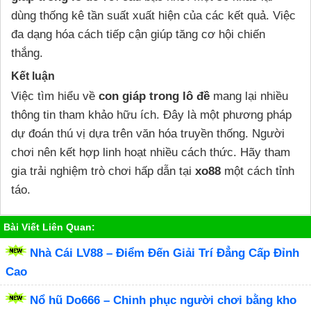
dùng thống kê tần suất xuất hiện của các kết quả. Việc
đa dạng hóa cách tiếp cận giúp tăng cơ hội chiến
thắng.
Kết luận
Việc tìm hiểu về
con giáp trong lô đề
mang lại nhiều
thông tin tham khảo hữu ích. Đây là một phương pháp
dự đoán thú vị dựa trên văn hóa truyền thống. Người
chơi nên kết hợp linh hoạt nhiều cách thức. Hãy tham
gia trải nghiệm trò chơi hấp dẫn tại
xo88
một cách tỉnh
táo.
Bài Viết Liên Quan:
Nhà Cái LV88 – Điểm Đến Giải Trí Đẳng Cấp Đỉnh
Cao
Nổ hũ Do666 – Chinh phục người chơi bằng kho