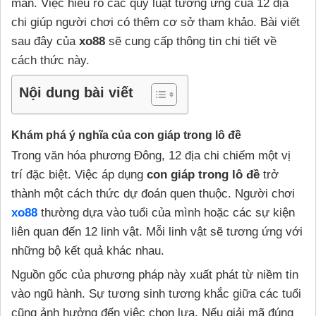
mắn. Việc hiểu rõ các quy luật tương ứng của 12 địa
chi giúp người chơi có thêm cơ sở tham khảo. Bài viết
sau đây của
xo88
sẽ cung cấp thông tin chi tiết về
cách thức này.
Nội dung bài viết
Khám phá ý nghĩa của con giáp trong lô đề
Trong văn hóa phương Đông, 12 địa chi chiếm một vị
trí đặc biệt. Việc áp dụng
con giáp trong lô đề
trở
thành một cách thức dự đoán quen thuộc. Người chơi
xo88
thường dựa vào tuổi của mình hoặc các sự kiện
liên quan đến 12 linh vật. Mỗi linh vật sẽ tương ứng với
những bộ kết quả khác nhau.
Nguồn gốc của phương pháp này xuất phát từ niềm tin
vào ngũ hành. Sự tương sinh tương khắc giữa các tuổi
cũng ảnh hưởng đến việc chọn lựa. Nếu giải mã đúng