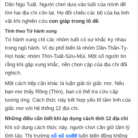
Dần Ngọ Tuất. Người chơi dựa vào tuổi của mình để
tìm hai địa chi còn lại. Họ đối chiếu các bộ của ba linh
vật khi nghiên cứu
con giáp trong lô đề
.
Tính theo Tứ hành xung
Tứ hành xung chỉ các nhóm tuổi có sự khắc kỵ nhau
trong ngũ hành. Ví dụ phổ biến là nhóm Dần-Thân-Tỵ-
Hợi hoặc nhóm Thìn-Tuất-Sửu-Mùi. Một số người tin
rằng khi gặp xung khắc, nên chọn cặp của địa chi đối
nghịch.
Một cách tiếp cận khác là luận giải từ giấc mơ. Nếu
bạn mơ thấy Rồng (Thìn), bạn có thể tra cứu cặp
tương ứng. Cách thức này kết hợp yếu tố tâm linh của
giấc mơ với hệ thống 12 địa chi.
Những điều cần biết khi áp dụng cách tính 12 địa chi
Khi sử dụng cách thức này, người chơi cần giữ tâm lý
tỉnh táo. Thị trường
xổ số xo88
luôn biến động không