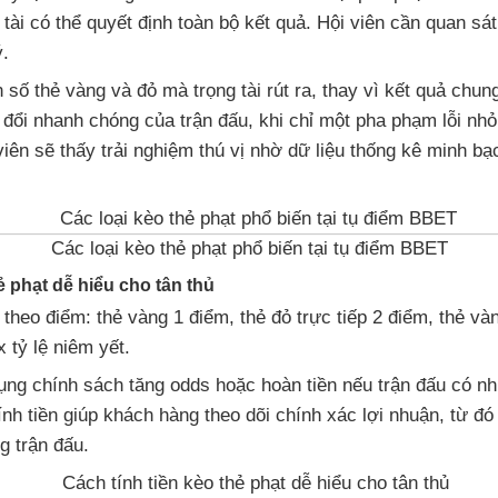
 tài có thể quyết định toàn bộ kết quả. Hội viên cần quan sát
ý.
 số thẻ vàng và đỏ mà trọng tài rút ra, thay vì kết quả chun
đổi nhanh chóng của trận đấu, khi chỉ một pha phạm lỗi nh
viên sẽ thấy trải nghiệm thú vị nhờ dữ liệu thống kê minh bạ
Các loại kèo thẻ phạt phổ biến tại tụ điểm BBET
ẻ phạt dễ hiểu cho tân thủ
theo điểm: thẻ vàng 1 điểm, thẻ đỏ trực tiếp 2 điểm, thẻ và
x tỷ lệ niêm yết.
ụng chính sách tăng odds hoặc hoàn tiền nếu trận đấu có nh
tính tiền giúp khách hàng theo dõi chính xác lợi nhuận, từ đó
g trận đấu.