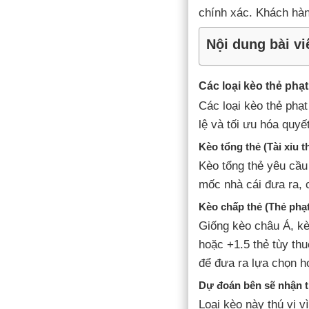
chính xác. Khách hà
Nội dung bài vi
Các loại kèo thẻ phạ
Các loại kèo thẻ phạt
lệ và tối ưu hóa quyết
Kèo tổng thẻ (Tài xỉu t
Kèo tổng thẻ yêu cầu
mốc nhà cái đưa ra, c
Kèo chấp thẻ (Thẻ phạ
Giống kèo châu Á, kè
hoặc +1.5 thẻ tùy th
để đưa ra lựa chọn h
Dự đoán bên sẽ nhận t
Loại kèo này thú vị 