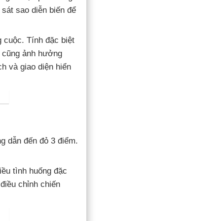
 sát sao diễn biến để
g cuộc. Tính đặc biệt
ỏ cũng ảnh hưởng
ch và giao diện hiển
ng dẫn đến đỏ 3 điểm.
iều tình huống đặc
 điều chỉnh chiến