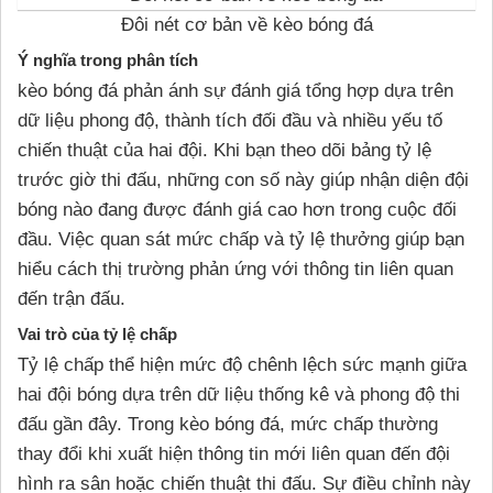
Đôi nét cơ bản về kèo bóng đá
Ý nghĩa trong phân tích
kèo bóng đá phản ánh sự đánh giá tổng hợp dựa trên
dữ liệu phong độ, thành tích đối đầu và nhiều yếu tố
chiến thuật của hai đội. Khi bạn theo dõi bảng tỷ lệ
trước giờ thi đấu, những con số này giúp nhận diện đội
bóng nào đang được đánh giá cao hơn trong cuộc đối
đầu. Việc quan sát mức chấp và tỷ lệ thưởng giúp bạn
hiểu cách thị trường phản ứng với thông tin liên quan
đến trận đấu.
Vai trò của tỷ lệ chấp
Tỷ lệ chấp thể hiện mức độ chênh lệch sức mạnh giữa
hai đội bóng dựa trên dữ liệu thống kê và phong độ thi
đấu gần đây. Trong kèo bóng đá, mức chấp thường
thay đổi khi xuất hiện thông tin mới liên quan đến đội
hình ra sân hoặc chiến thuật thi đấu. Sự điều chỉnh này