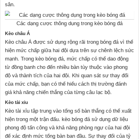
sân.
Các dạng cược thông dụng trong kèo bóng đá
Kèo châu Á
Kèo châu Á được sử dụng rộng rãi trong bóng đá vì thể
hiện mức chấp giữa hai đội dựa trên sự chênh lệch sức
mạnh. Trong kèo bóng đá, mức chấp có thể dao động
từ đồng banh cho đến nhiều bàn tùy thuộc vào phong
độ và thành tích của hai đội. Khi quan sát sự thay đổi
của mức chấp, bạn có thể hiểu cách thị trường đánh
giá khả năng chiến thắng của từng câu lạc bộ.
Kèo tài xỉu
Kèo tài xỉu tập trung vào tổng số bàn thắng có thể xuất
hiện trong một trận đấu. kèo bóng đá sử dụng dữ liệu
phong độ tấn công và khả năng phòng ngự của hai đội
để xác định mức tổng bàn ban đầu. Sự thay đổi của tỷ