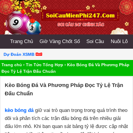
Trang Chủ
Giờ Vàng Chốt Số
Soi Cầu
Nuôi Lô
Dự Đoán XSMB
Trang chủ
›
Tin Tức Tổng Hợp
›
Kèo Bóng Đá Và Phương Pháp
Đọc Tỷ Lệ Trận Đấu Chuẩn
Kèo Bóng Đá Và Phương Pháp Đọc Tỷ Lệ Trận
Đấu Chuẩn
kèo bóng đá
giữ vai trò quan trọng trong quá trình theo
dõi và phân tích các trận đấu bóng đá trên nhiều giải
đấu lớn nhỏ. Khi bạn quan sát bảng tỷ lệ được cập nhật