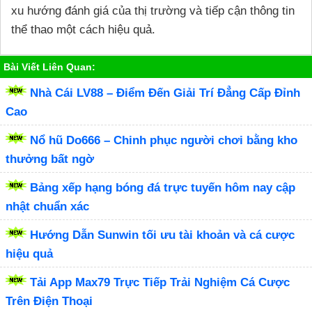
xu hướng đánh giá của thị trường và tiếp cận thông tin
thể thao một cách hiệu quả.
Bài Viết Liên Quan:
Nhà Cái LV88 – Điểm Đến Giải Trí Đẳng Cấp Đỉnh
Cao
Nổ hũ Do666 – Chinh phục người chơi bằng kho
thưởng bất ngờ
Bảng xếp hạng bóng đá trực tuyến hôm nay cập
nhật chuẩn xác
Hướng Dẫn Sunwin tối ưu tài khoản và cá cược
hiệu quả
Tải App Max79 Trực Tiếp Trải Nghiệm Cá Cược
Trên Điện Thoại