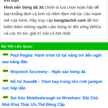
Kết luận
Hình nền bóng đá 3d
chính là lựa chọn hoàn hảo để
bạn khẳng định cá tính và niềm đam mê túc cầu mạnh
mẽ của mình. Hãy truy cập
bongdachill.com
để tìm
kiếm thêm những nguồn cảm hứng từ đời sống WAGs
và các tin tức giải trí sân cỏ hot nhất.
Bài Viết Liên Quan:
Paul Pogba: Hành trình từ tài năng trẻ đến ngôi
sao hàng đầu
Wojciech Szczesny – Ngôi sao bóng đá
Nổ hũ Xoso66 – Chơi hay trúng lớn rinh jackpot
cực hấp dẫn
Soi Kèo Middlesbrough vs Wrexham: Đội Chủ
Nhà Khai Thác Ưu Thế Đăng Cấp