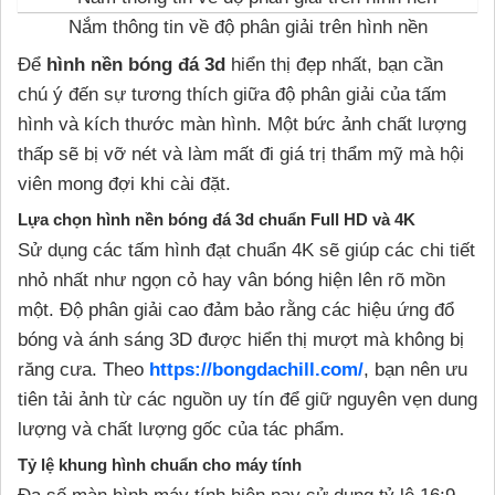
Nắm thông tin về độ phân giải trên hình nền
Để
hình nền bóng đá 3d
hiển thị đẹp nhất, bạn cần
chú ý đến sự tương thích giữa độ phân giải của tấm
hình và kích thước màn hình. Một bức ảnh chất lượng
thấp sẽ bị vỡ nét và làm mất đi giá trị thẩm mỹ mà hội
viên mong đợi khi cài đặt.
Lựa chọn hình nền bóng đá 3d chuẩn Full HD và 4K
Sử dụng các tấm hình đạt chuẩn 4K sẽ giúp các chi tiết
nhỏ nhất như ngọn cỏ hay vân bóng hiện lên rõ mồn
một. Độ phân giải cao đảm bảo rằng các hiệu ứng đổ
bóng và ánh sáng 3D được hiển thị mượt mà không bị
răng cưa. Theo
https://bongdachill.com/
, bạn nên ưu
tiên tải ảnh từ các nguồn uy tín để giữ nguyên vẹn dung
lượng và chất lượng gốc của tác phẩm.
Tỷ lệ khung hình chuẩn cho máy tính