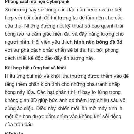
Phong cách đồ họa Cyberpunk
Xu hướng này sử dụng các dải màu neon rực rỡ kết
hợp với bối cảnh đô thị tương lai để làm nền cho các
cầu thủ. Những đường nét kỹ thuật số bao quanh trái
bóng tạo ra cảm giác hiện đại và đầy năng lượng cho
người nhìn. Hội viên yêu thích
hình nền bóng đá 3d
với sự phá cách chắc chắn sẽ bị thu hút bởi phong
cách thiết kế độc đáo đầy ấn tượng này.
Kết hợp hiệu ứng hạt và khói
Hiệu ứng bụi mờ và khói lửa thường được thêm vào để
tăng thêm phần kịch tính cho những pha tranh chấp
bóng nảy lửa. Các hạt phân tử li ti bay lơ lửng trong
không gian 3D giúp bức ảnh có thêm lớp chiều sâu vô
cùng ảo diệu. Điều này khiến mỗi lần mở máy tính là
một lần bạn được đắm chìm vào không khí sôi động
của trận đấu.