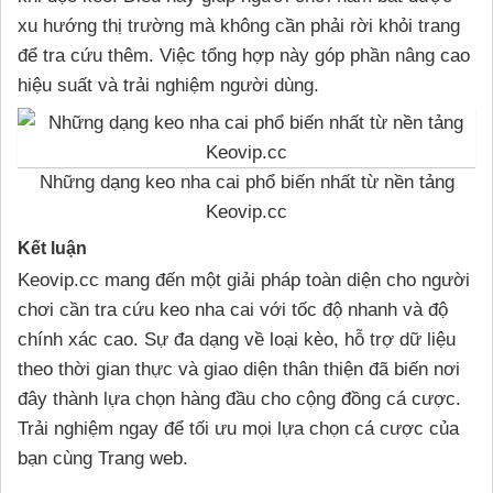
xu hướng thị trường mà không cần phải rời khỏi trang
để tra cứu thêm. Việc tổng hợp này góp phần nâng cao
hiệu suất và trải nghiệm người dùng.
Những dạng keo nha cai phổ biến nhất từ nền tảng
Keovip.cc
Kết luận
Keovip.cc mang đến một giải pháp toàn diện cho người
chơi cần tra cứu keo nha cai với tốc độ nhanh và độ
chính xác cao. Sự đa dạng về loại kèo, hỗ trợ dữ liệu
theo thời gian thực và giao diện thân thiện đã biến nơi
đây thành lựa chọn hàng đầu cho cộng đồng cá cược.
Trải nghiệm ngay để tối ưu mọi lựa chọn cá cược của
bạn cùng Trang web.