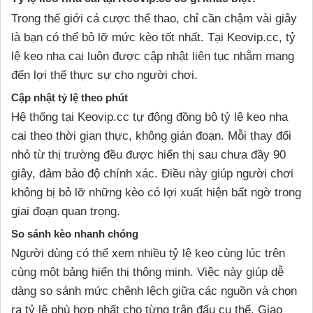
Trong thế giới cá cược thể thao, chỉ cần chậm vài giây
là bạn có thể bỏ lỡ mức kèo tốt nhất. Tại Keovip.cc, tỷ
lệ keo nha cai luôn được cập nhật liên tục nhằm mang
đến lợi thế thực sự cho người chơi.
Cập nhật tỷ lệ theo phút
Hệ thống tại Keovip.cc tự động đồng bộ tỷ lệ keo nha
cai theo thời gian thực, không gián đoạn. Mỗi thay đổi
nhỏ từ thị trường đều được hiển thị sau chưa đầy 90
giây, đảm bảo độ chính xác. Điều này giúp người chơi
không bị bỏ lỡ những kèo có lợi xuất hiện bất ngờ trong
giai đoạn quan trọng.
So sánh kèo nhanh chóng
Người dùng có thể xem nhiều tỷ lệ keo cùng lúc trên
cùng một bảng hiển thị thông minh. Việc này giúp dễ
dàng so sánh mức chênh lệch giữa các nguồn và chọn
ra tỷ lệ phù hợp nhất cho từng trận đấu cụ thể. Giao