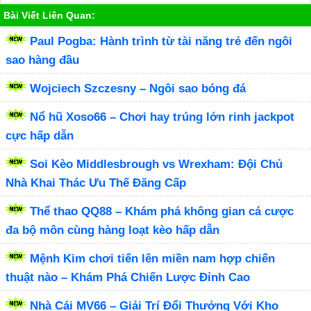
Bài Viết Liên Quan:
Paul Pogba: Hành trình từ tài năng trẻ đến ngôi
sao hàng đầu
Wojciech Szczesny – Ngôi sao bóng đá
Nổ hũ Xoso66 – Chơi hay trúng lớn rinh jackpot
cực hấp dẫn
Soi Kèo Middlesbrough vs Wrexham: Đội Chủ
Nhà Khai Thác Ưu Thế Đăng Cấp
Thể thao QQ88 – Khám phá không gian cá cược
đa bộ môn cùng hàng loạt kèo hấp dẫn
Mệnh Kim chơi tiến lên miền nam hợp chiến
thuật nào – Khám Phá Chiến Lược Đỉnh Cao
Nhà Cái MV66 – Giải Trí Đổi Thưởng Với Kho