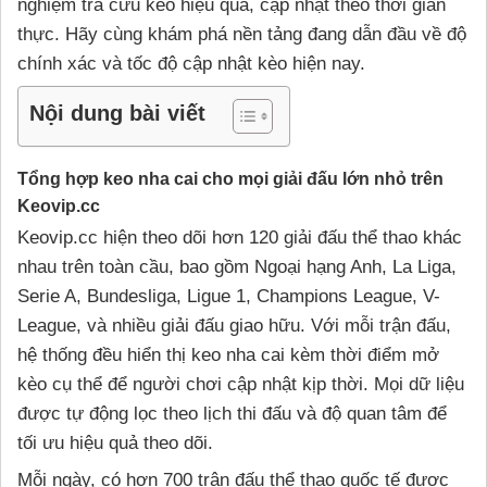
nghiệm tra cứu kèo hiệu quả, cập nhật theo thời gian
thực. Hãy cùng khám phá nền tảng đang dẫn đầu về độ
chính xác và tốc độ cập nhật kèo hiện nay.
Nội dung bài viết
Tổng hợp keo nha cai cho mọi giải đấu lớn nhỏ trên
Keovip.cc
Keovip.cc hiện theo dõi hơn 120 giải đấu thể thao khác
nhau trên toàn cầu, bao gồm Ngoại hạng Anh, La Liga,
Serie A, Bundesliga, Ligue 1, Champions League, V-
League, và nhiều giải đấu giao hữu. Với mỗi trận đấu,
hệ thống đều hiển thị keo nha cai kèm thời điểm mở
kèo cụ thể để người chơi cập nhật kịp thời. Mọi dữ liệu
được tự động lọc theo lịch thi đấu và độ quan tâm để
tối ưu hiệu quả theo dõi.
Mỗi ngày, có hơn 700 trận đấu thể thao quốc tế được