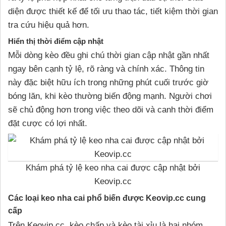
diện được thiết kế để tối ưu thao tác, tiết kiệm thời gian
tra cứu hiệu quả hơn.
Hiển thị thời điểm cập nhật
Mỗi dòng kèo đều ghi chú thời gian cập nhật gần nhất
ngay bên cạnh tỷ lệ, rõ ràng và chính xác. Thông tin
này đặc biệt hữu ích trong những phút cuối trước giờ
bóng lăn, khi kèo thường biến động mạnh. Người chơi
sẽ chủ động hơn trong việc theo dõi và canh thời điểm
đặt cược có lợi nhất.
Khám phá tỷ lệ keo nha cai được cập nhật bởi
Keovip.cc
Các loại keo nha cai phổ biến được Keovip.cc cung
cấp
Trên Keovip.cc, kèo chấp và kèo tài xỉu là hai nhóm