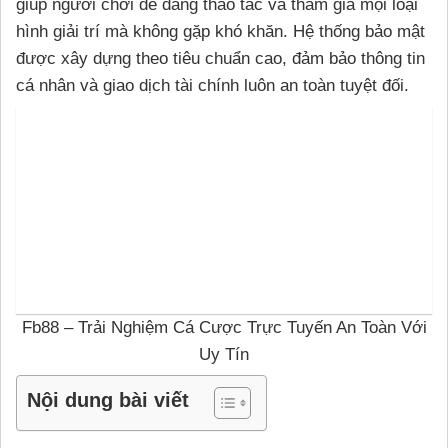
giúp người chơi dễ dàng thao tác và tham gia mọi loại
hình giải trí mà không gặp khó khăn. Hệ thống bảo mật
được xây dựng theo tiêu chuẩn cao, đảm bảo thông tin
cá nhân và giao dịch tài chính luôn an toàn tuyệt đối.
Fb88 – Trải Nghiệm Cá Cược Trực Tuyến An Toàn Với
Uy Tín
Nội dung bài viết