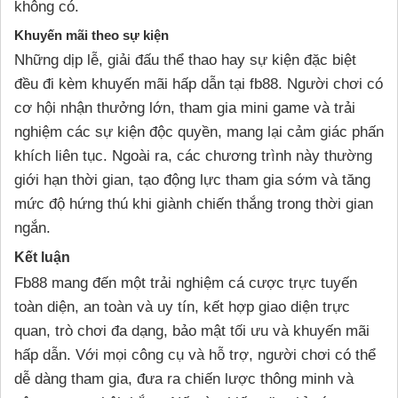
không có.
Khuyến mãi theo sự kiện
Những dịp lễ, giải đấu thể thao hay sự kiện đặc biệt
đều đi kèm khuyến mãi hấp dẫn tại fb88. Người chơi có
cơ hội nhận thưởng lớn, tham gia mini game và trải
nghiệm các sự kiện độc quyền, mang lại cảm giác phấn
khích liên tục. Ngoài ra, các chương trình này thường
giới hạn thời gian, tạo động lực tham gia sớm và tăng
mức độ hứng thú khi giành chiến thắng trong thời gian
ngắn.
Kết luận
Fb88 mang đến một trải nghiệm cá cược trực tuyến
toàn diện, an toàn và uy tín, kết hợp giao diện trực
quan, trò chơi đa dạng, bảo mật tối ưu và khuyến mãi
hấp dẫn. Với mọi công cụ và hỗ trợ, người chơi có thể
dễ dàng tham gia, đưa ra chiến lược thông minh và