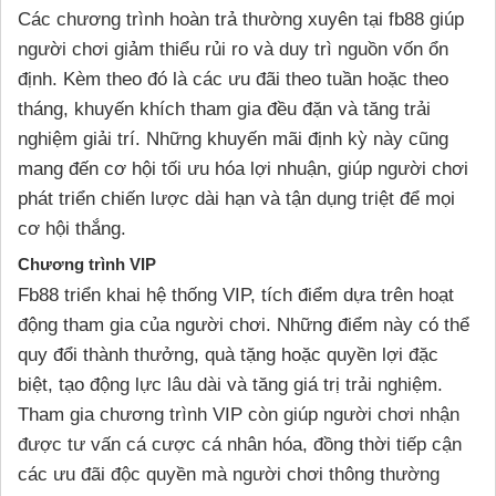
Các chương trình hoàn trả thường xuyên tại fb88 giúp
người chơi giảm thiểu rủi ro và duy trì nguồn vốn ổn
định. Kèm theo đó là các ưu đãi theo tuần hoặc theo
tháng, khuyến khích tham gia đều đặn và tăng trải
nghiệm giải trí. Những khuyến mãi định kỳ này cũng
mang đến cơ hội tối ưu hóa lợi nhuận, giúp người chơi
phát triển chiến lược dài hạn và tận dụng triệt để mọi
cơ hội thắng.
Chương trình VIP
Fb88 triển khai hệ thống VIP, tích điểm dựa trên hoạt
động tham gia của người chơi. Những điểm này có thể
quy đổi thành thưởng, quà tặng hoặc quyền lợi đặc
biệt, tạo động lực lâu dài và tăng giá trị trải nghiệm.
Tham gia chương trình VIP còn giúp người chơi nhận
được tư vấn cá cược cá nhân hóa, đồng thời tiếp cận
các ưu đãi độc quyền mà người chơi thông thường