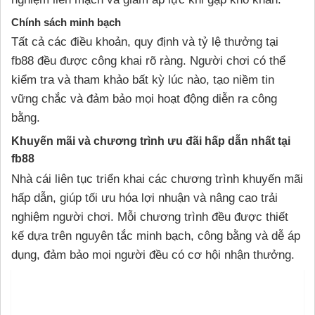
Chính sách minh bạch
Tất cả các điều khoản, quy định và tỷ lệ thưởng tại
fb88 đều được công khai rõ ràng. Người chơi có thể
kiểm tra và tham khảo bất kỳ lúc nào, tạo niềm tin
vững chắc và đảm bảo mọi hoạt động diễn ra công
bằng.
Khuyến mãi và chương trình ưu đãi hấp dẫn nhất tại
fb88
Nhà cái liên tục triển khai các chương trình khuyến mãi
hấp dẫn, giúp tối ưu hóa lợi nhuận và nâng cao trải
nghiệm người chơi. Mỗi chương trình đều được thiết
kế dựa trên nguyên tắc minh bạch, công bằng và dễ áp
dụng, đảm bảo mọi người đều có cơ hội nhận thưởng.