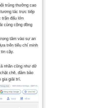
hội trúng thưởng cao
tương tác trực tiếp
 trận đấu lớn
tài cùng cộng đồng
trọng tâm vào sự an
ựa trên tiêu chí minh
tin cậy.
 cá nhân cũng như dữ
t chặt chẽ, đảm bảo
ia giải trí.