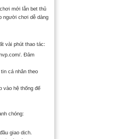
chơi mới lẫn bet thủ
úp người chơi dễ dàng
t vài phút thao tác:
88mvp.com/. Đảm
tin cá nhân theo
p vào hệ thống để
hanh chóng:
đầu giao dịch.