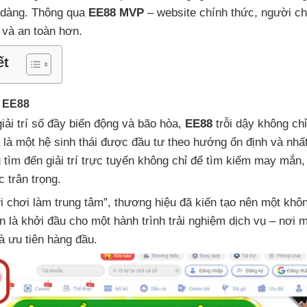
 dàng. Thông qua
EE88 MVP
– website chính thức, người chơ
 và an toàn hơn.
ết
ề EE88
iải trí số đầy biến động và bão hòa,
EE88
trỗi dậy không ch
 là một hệ sinh thái được đầu tư theo hướng ổn định và nhất
 tìm đến giải trí trực tuyến không chỉ để tìm kiếm may mắn
 trân trọng.
ời chơi làm trung tâm”, thương hiệu đã kiến tạo nên một khô
n là khởi đầu cho một hành trình trải nghiệm dịch vụ – nơi 
 là ưu tiên hàng đầu.