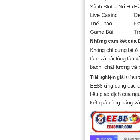
Sảnh Slot – Nổ Hũ
Hà
Live Casino
De
Thể Thao
Đa
Game Bài
Tr
Những cam kết của 
Không chỉ dừng lại ở 
tâm và hài lòng lâu 
bạch, chất lượng và b
Trải nghiệm giải trí an 
EE88 ứng dụng các cô
liệu giao dịch của ng
kết quả công bằng và 