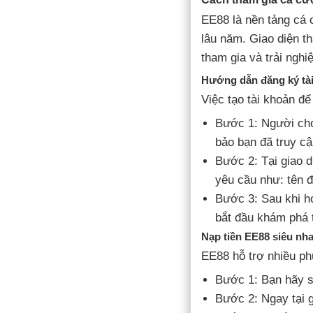
EE88 là nền tảng cá c
lâu năm. Giao diện t
tham gia và trải nghi
Hướng dẫn đăng ký tà
Việc tạo tài khoản để
Bước 1: Người chơi
bảo bạn đã truy cậ
Bước 2: Tại giao d
yêu cầu như: tên 
Bước 3: Sau khi h
bắt đầu khám phá th
Nạp tiền EE88 siêu nha
EE88 hỗ trợ nhiều ph
Bước 1: Bạn hãy s
Bước 2: Ngay tại g