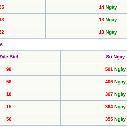
55
14
Ngày
13
13
Ngày
52
13
Ngày
a:
Đặc Biệt
Số Ngày
98
501
Ngày
58
406
Ngày
18
367
Ngày
15
364
Ngày
56
355
Ngày