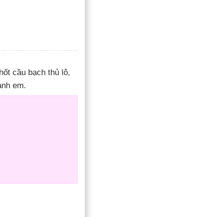
ốt cầu bạch thủ lô,
 anh em.