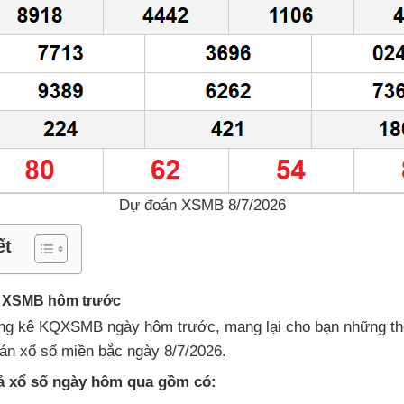
Dự đoán XSMB 8/7/2026
ết
ả XSMB hôm trước
ống kê KQXSMB ngày hôm trước, mang lại cho bạn những thô
oán xổ số miền bắc ngày 8/7/2026.
uả xổ số ngày hôm qua gồm có: