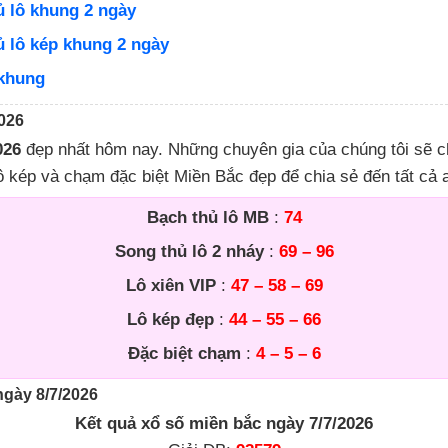
ủ lô khung 2 ngày
ủ lô kép khung 2 ngày
 khung
026
026
đẹp nhất hôm nay. Những chuyên gia của chúng tôi sẽ ch
 lô kép và chạm đặc biệt Miền Bắc đẹp để chia sẻ đến tất cả
Bạch thủ lô MB
:
74
Song thủ lô 2 nháy
:
69 – 96
Lô xiên VIP
:
47 – 58 – 69
Lô kép đẹp
:
44 – 55 – 66
Đặc biệt chạm
:
4 – 5 – 6
ngày 8/7/2026
Kết quả xổ số miền bắc ngày 7/7/2026