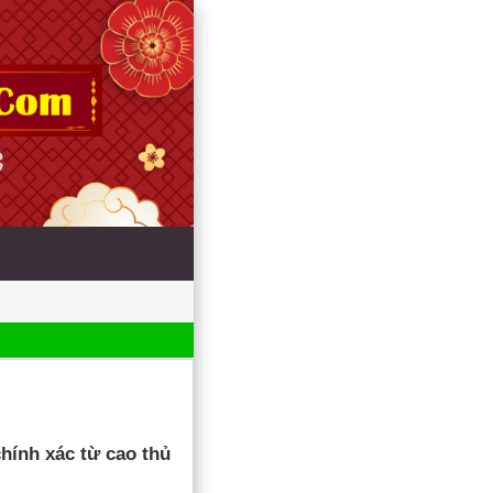
hính xác từ cao thủ