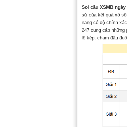
Soi cầu XSMB ngày 
sử của kết quả xổ số
năng có độ chính xác
247 cung cấp những p
lô kép, chạm đầu đuô