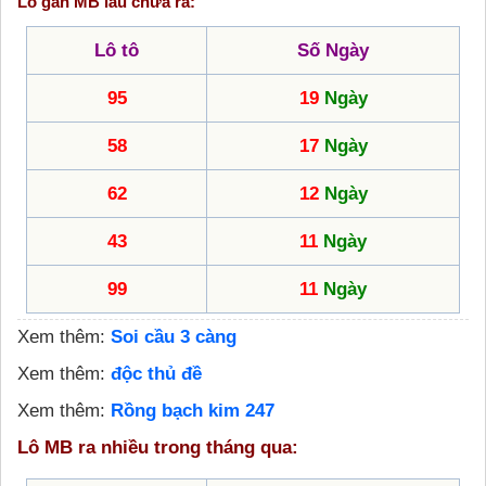
Lô gan MB lâu chưa ra:
Lô tô
Số Ngày
95
19
Ngày
58
17
Ngày
62
12
Ngày
43
11
Ngày
99
11
Ngày
Xem thêm:
Soi cầu 3 càng
Xem thêm:
độc thủ đề
Xem thêm:
Rồng bạch kim 247
Lô MB ra nhiều trong tháng qua: