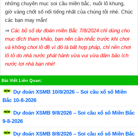
những chuyên mục soi cầu miền bắc, nuôi lô khung,
giờ vàng chốt số nổi tiếng nhất của chúng tôi nhé. Chúc
các bạn may mắn!
⇒
Các bộ số dự đoán miền Bắc 7/8/2024 chỉ dùng cho
mục đích tham khảo, bạn nên cân nhắc trước khi chơi
và không chơi lô đề vì đó là bất hợp pháp, chỉ nên chơi
lô tô do nhà nước phát hành vừa vui vừa đảm bảo ích
nước lợi nhà bạn nhé!
Bài Viết Liên Quan:
Dự đoán XSMB 10/8/2026 – Soi cầu xổ số Miền
Bắc 10-8-2026
Dự đoán XSMB 9/8/2026 – Soi cầu xổ số Miền Bắc
9-8-2026
Dự đoán XSMB 8/8/2026 – Soi cầu xổ số Miền Bắc