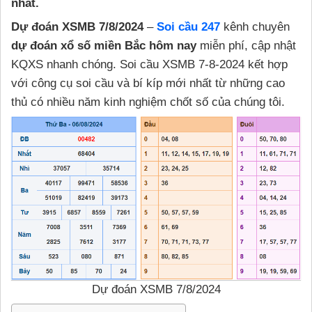
nhất.
Dự đoán XSMB 7
/8/2024
–
Soi cầu 247
kênh chuyên
dự đoán xổ số miền Bắc hôm nay
miễn phí, cập nhật
KQXS nhanh chóng. Soi cầu XSMB 7-8-2024 kết hợp
với công cụ soi cầu và bí kíp mới nhất từ những cao
thủ có nhiều năm kinh nghiệm chốt số của chúng tôi.
Dự đoán XSMB 7/8/2024