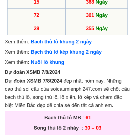
15
368
Ngày
72
361
Ngày
28
355
Ngày
Xem thêm:
Bạch thủ lô khung 2 ngày
Xem thêm:
Bạch thủ lô kép khung 2 ngày
Xem thêm:
Nuôi lô khung
Dự đoán XSMB 7/8/2024
Dự đoán XSMB 7/8/2024
đẹp nhất hôm nay. Những
cao thủ soi cầu của soicaumienphi247.com sẽ chốt cầu
bạch thủ lô, song thủ lô, lô xiên, lô kép và chạm đặc
biệt Miền Bắc đẹp để chia sẻ đến tất cả anh em.
Bạch thủ lô MB
:
61
Song thủ lô 2 nháy
:
30 – 03