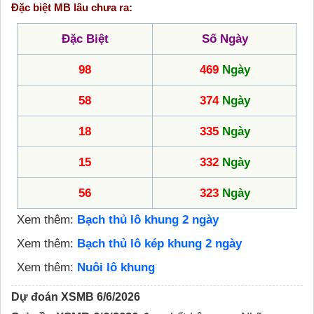
Đặc biệt MB lâu chưa ra:
Đặc Biệt
Số Ngày
98
469
Ngày
58
374
Ngày
18
335
Ngày
15
332
Ngày
56
323
Ngày
Xem thêm:
Bạch thủ lô khung 2 ngày
Xem thêm:
Bạch thủ lô kép khung 2 ngày
Xem thêm:
Nuôi lô khung
Dự đoán XSMB 6/6/2026