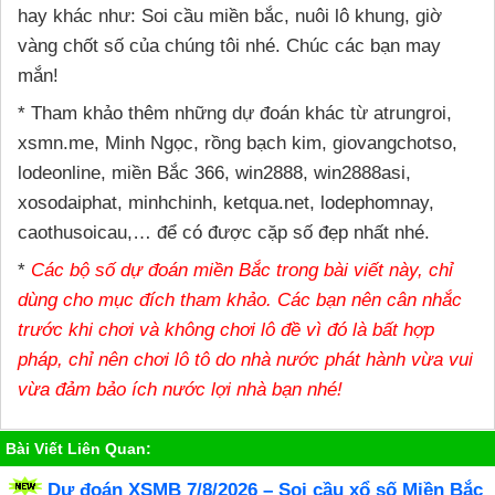
hay khác như: Soi cầu miền bắc, nuôi lô khung, giờ
vàng chốt số của chúng tôi nhé. Chúc các bạn may
mắn!
* Tham khảo thêm những dự đoán khác từ atrungroi,
xsmn.me, Minh Ngọc, rồng bạch kim, giovangchotso,
lodeonline, miền Bắc 366, win2888, win2888asi,
xosodaiphat, minhchinh, ketqua.net, lodephomnay,
caothusoicau,… để có được cặp số đẹp nhất nhé.
*
Các bộ số dự đoán miền Bắc trong bài viết này, chỉ
dùng cho mục đích tham khảo. Các bạn nên cân nhắc
trước khi chơi và không chơi lô đề vì đó là bất hợp
pháp, chỉ nên chơi lô tô do nhà nước phát hành vừa vui
vừa đảm bảo ích nước lợi nhà bạn nhé!
Bài Viết Liên Quan:
Dự đoán XSMB 7/8/2026 – Soi cầu xổ số Miền Bắc