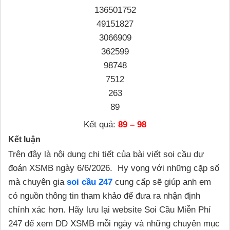
136501752
49151827
3066909
362599
98748
7512
263
89
Kết quả:
89 – 98
Kết luận
Trên đây là nội dung chi tiết của bài viết soi cầu dự
đoán XSMB ngày 6/6/2026. Hy vọng với những cặp số
mà chuyên gia
soi cầu 247
cung cấp sẽ giúp anh em
có nguồn thông tin tham khảo để đưa ra nhận định
chính xác hơn. Hãy lưu lại website Soi Cầu Miễn Phí
247 để xem DD XSMB mỗi ngày và những chuyên mục