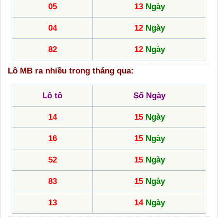
05
13
Ngày
04
12
Ngày
82
12
Ngày
Lô MB ra nhiều trong tháng qua:
Lô tô
Số Ngày
14
15
Ngày
16
15
Ngày
52
15
Ngày
83
15
Ngày
13
14
Ngày