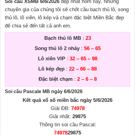
Soi cầu XSMB 6/6/2026
đẹp nhất hôm nay. Những
chuyên gia của chúng tôi sẽ chốt cầu bạch thủ lô, song
thủ lô, lô xiên, lô kép và chạm đặc biệt Miền Bắc đẹp
để chia sẻ đến tất cả anh em.
Bạch thủ lô MB
:
23
Song thủ lô 2 nháy
:
56 – 65
Lô xiên VIP
:
32 – 65 – 98
Lô kép đẹp
:
22 – 66 – 88
Đặc biệt chạm
:
2 – 6 – 8
Soi cầu Pascale
MB
ngày 6/6/2026
Kết quả xổ số miền bắc ngày 5/6/2026
Giải ĐB:
74978
Giải nhất:
29875
Thông tin soi cầu Pascal:
74978
29875