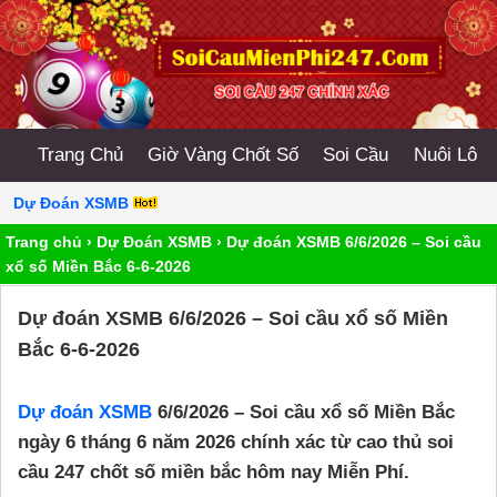
Trang Chủ
Giờ Vàng Chốt Số
Soi Cầu
Nuôi Lô
Dự Đoán XSMB
Trang chủ
›
Dự Đoán XSMB
›
Dự đoán XSMB 6/6/2026 – Soi cầu
xổ số Miền Bắc 6-6-2026
Dự đoán XSMB 6/6/2026 – Soi cầu xổ số Miền
Bắc 6-6-2026
Dự đoán XSMB
6/6/2026 – Soi cầu xổ số Miền Bắc
ngày 6 tháng 6 năm 2026 chính xác từ cao thủ soi
cầu 247 chốt số miền bắc hôm nay Miễn Phí.