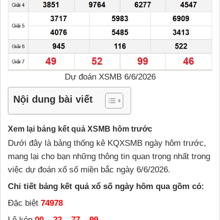
Dự đoán XSMB 6/6/2026
Nội dung bài viết
Xem lại bảng kết quả XSMB hôm trước
Dưới đây là bảng thống kê KQXSMB ngày hôm trước,
mang lại cho bạn những thông tin quan trọng nhất trong
việc dự đoán xổ số miền bắc ngày 6/6/2026.
Chi tiết bảng kết quả xổ số ngày hôm qua gồm có:
Đặc biệt
74978
Lô kép
00 – 22 – 77 – 99