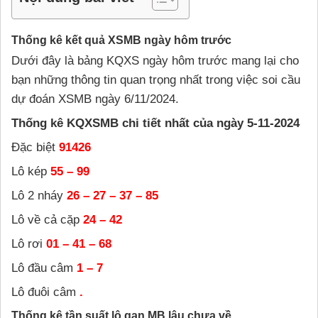
Thống kê kết quả XSMB ngày hôm trước
Dưới đây là bảng KQXS ngày hôm trước mang lại cho
bạn những thông tin quan trọng nhất trong việc soi cầu
dự đoán XSMB ngày 6/11/2024.
Thống kê KQXSMB chi tiết nhất của ngày 5-11-2024
Đặc biệt
91426
Lô kép
55 – 99
Lô 2 nháy
26 – 27 – 37 – 85
Lô về cả cặp
24 – 42
Lô rơi
01 – 41 – 68
Lô đầu
câm
1 – 7
Lô đuôi
câm
.
Thống kê tần suất lô gan MB lâu chưa về