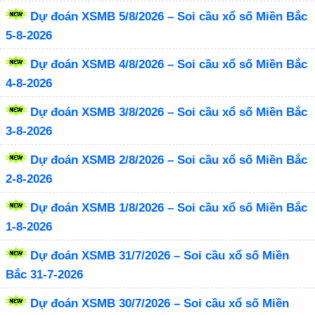
Dự đoán XSMB 5/8/2026 – Soi cầu xổ số Miền Bắc
5-8-2026
Dự đoán XSMB 4/8/2026 – Soi cầu xổ số Miền Bắc
4-8-2026
Dự đoán XSMB 3/8/2026 – Soi cầu xổ số Miền Bắc
3-8-2026
Dự đoán XSMB 2/8/2026 – Soi cầu xổ số Miền Bắc
2-8-2026
Dự đoán XSMB 1/8/2026 – Soi cầu xổ số Miền Bắc
1-8-2026
Dự đoán XSMB 31/7/2026 – Soi cầu xổ số Miền
Bắc 31-7-2026
Dự đoán XSMB 30/7/2026 – Soi cầu xổ số Miền