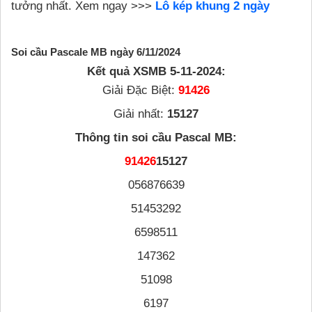
tưởng nhất. Xem ngay >>>
Lô kép khung 2 ngày
Soi cầu Pascale
MB
ngày 6/11/2024
Kết quả XSMB 5-11-2024:
Giải Đặc Biệt:
91426
Giải nhất:
15127
Thông tin soi cầu Pascal MB:
91426
15127
056876639
51453292
6598511
147362
51098
6197