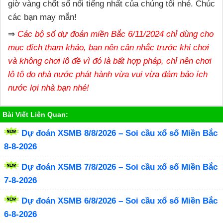
giờ vàng chốt số nổi tiếng nhất của chúng tôi nhé. Chúc
các bạn may mắn!
⇒
Các bộ số dự đoán miền Bắc 6/11/2024 chỉ dùng cho
mục đích tham khảo, bạn nên cân nhắc trước khi chơi
và không chơi lô đề vì đó là bất hợp pháp, chỉ nên chơi
lô tô do nhà nước phát hành vừa vui vừa đảm bảo ích
nước lợi nhà bạn nhé!
Bài Viết Liên Quan:
Dự đoán XSMB 8/8/2026 – Soi cầu xổ số Miền Bắc
8-8-2026
Dự đoán XSMB 7/8/2026 – Soi cầu xổ số Miền Bắc
7-8-2026
Dự đoán XSMB 6/8/2026 – Soi cầu xổ số Miền Bắc
6-8-2026