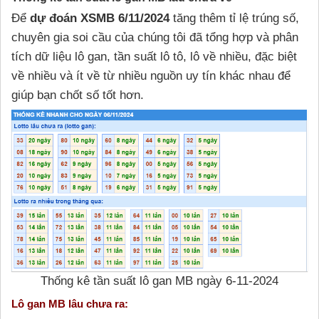
Để
dự đoán XSMB 6/11/2024
tăng thêm tỉ lệ trúng số,
chuyên gia soi cầu của chúng tôi đã tổng hợp và phân
tích dữ liệu lô gan, tần suất lô tô, lô về nhiều, đặc biệt
về nhiều và ít về từ nhiều nguồn uy tín khác nhau để
giúp bạn chốt số tốt hơn.
Thống kê tần suất lô gan MB ngày 6-11-2024
Lô gan MB lâu chưa ra: