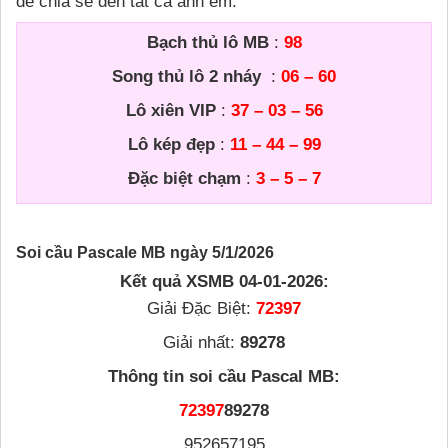
để chia sẻ đến tất cả anh em.
Bạch thủ lô MB
:
98
Song thủ lô 2 nháy
:
06 – 60
Lô xiên VIP
:
37 – 03 – 56
Lô kép đẹp
:
11 – 44 – 99
Đặc biệt chạm
:
3 – 5 – 7
Soi cầu Pascale
MB
ngày 5/1/2026
Kết quả XSMB 04-01-2026:
Giải Đặc Biệt:
72397
Giải nhất:
89278
Thông tin soi cầu Pascal MB:
72397
89278
952657195