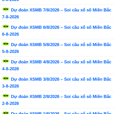
Dự đoán XSMB 7/8/2026 – Soi cầu xổ số Miền Bắc
7-8-2026
Dự đoán XSMB 6/8/2026 – Soi cầu xổ số Miền Bắc
6-8-2026
Dự đoán XSMB 5/8/2026 – Soi cầu xổ số Miền Bắc
5-8-2026
Dự đoán XSMB 4/8/2026 – Soi cầu xổ số Miền Bắc
4-8-2026
Dự đoán XSMB 3/8/2026 – Soi cầu xổ số Miền Bắc
3-8-2026
Dự đoán XSMB 2/8/2026 – Soi cầu xổ số Miền Bắc
2-8-2026
Dự đoán XSMB 1/8/2026 – Soi cầu xổ số Miền Bắc