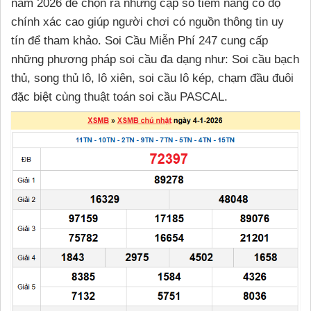
năm 2026 để chọn ra những cặp số tiềm năng có độ
chính xác cao giúp người chơi có nguồn thông tin uy
tín để tham khảo. Soi Cầu Miễn Phí 247 cung cấp
những phương pháp soi cầu đa dạng như: Soi cầu bạch
thủ, song thủ lô, lô xiên, soi cầu lô kép, chạm đầu đuôi
đặc biệt cùng thuật toán soi cầu PASCAL.