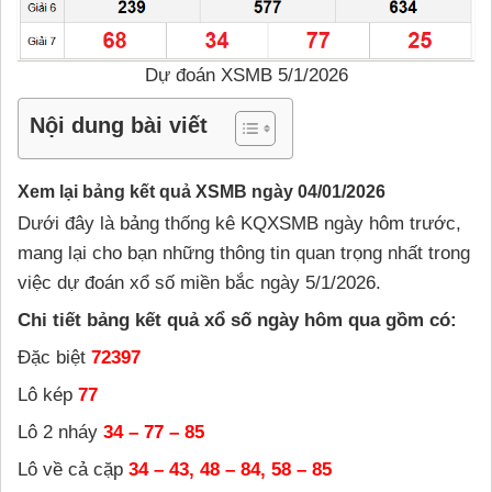
Dự đoán XSMB 5/1/2026
Nội dung bài viết
Xem lại bảng kết quả XSMB ngày 04/01/2026
Dưới đây là bảng thống kê KQXSMB ngày hôm trước,
mang lại cho bạn những thông tin quan trọng nhất trong
việc dự đoán xổ số miền bắc ngày 5/1/2026.
Chi tiết bảng kết quả xổ số ngày hôm qua gồm có:
Đặc biệt
72397
Lô kép
77
Lô 2 nháy
34 – 77 – 85
Lô về cả cặp
34 – 43, 48 – 84, 58 – 85