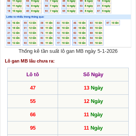
Thống kê tần suất lô gan MB ngày 5-1-2026
Lô gan MB lâu chưa ra:
Lô tô
Số Ngày
47
13
Ngày
55
12
Ngày
66
11
Ngày
95
11
Ngày