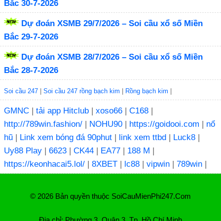
Bắc 30-7-2026
Dự đoán XSMB 29/7/2026 – Soi cầu xổ số Miền
Bắc 29-7-2026
Dự đoán XSMB 28/7/2026 – Soi cầu xổ số Miền
Bắc 28-7-2026
Soi cầu 247
|
Soi cầu 247 rồng bạch kim
|
Rồng bạch kim
|
GMNC
|
tải app Hitclub
|
xoso66
|
C168
|
http://789win.fashion/
|
NOHU90
|
https://goidooi.com
|
nổ
hũ
|
Link xem bóng đá 90phut
|
link xem ttbd
|
Luck8
|
Uy88 Play
|
6623
|
CK44
|
EA77
|
188 M
|
https://keonhacai5.lol/
|
8XBET
|
lc88
|
vipwin
|
789win
|
© 2026 Bản quyền thuộc SoiCauMienPhi247.Com
Địa chỉ: Phường 3, Quận 3, Tp. Hồ Chí Minh