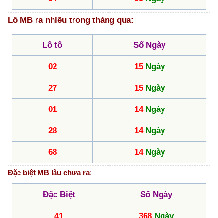
Lô MB ra nhiều trong tháng qua:
Lô tô
Số Ngày
02
15
Ngày
27
15
Ngày
01
14
Ngày
28
14
Ngày
68
14
Ngày
Đặc biệt MB lâu chưa ra:
Đặc Biệt
Số Ngày
41
368
Ngày