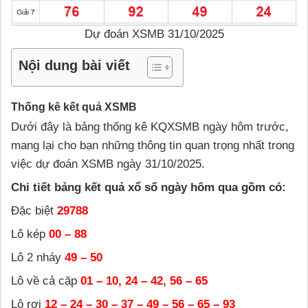
Dự đoán XSMB 31/10/2025
Nội dung bài viết
Thống kê kết quả XSMB
Dưới đây là bảng thống kê KQXSMB ngày hôm trước,
mang lại cho bạn những thông tin quan trọng nhất trong
việc dự đoán XSMB ngày 31/10/2025.
Chi tiết bảng kết quả xổ số ngày hôm qua gồm có:
Đặc biệt
29788
Lô kép
00 – 88
Lô 2 nháy
49 – 50
Lô về cả cặp
01 – 10, 24 – 42, 56 – 65
Lô rơi
12 – 24 – 30 – 37 – 49 – 56 – 65 – 93