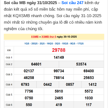
Soi cầu MB ngày 31
/10/2025
–
Soi cầu 247
kênh dự
đoán kết quả xổ số miền bắc hôm nay miễn phí, cập
nhật KQXSMB nhanh chóng. Soi cầu ngày 31-10-2025
mới nhất từ những chuyên gia lô đề có nhiều năm kinh
nghiệm của chúng tôi.