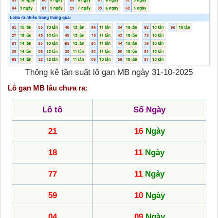
Thống kê tần suất lô gan MB ngày 31-10-2025
Lô gan MB lâu chưa ra:
Lô tô
Số Ngày
21
16
Ngày
18
11
Ngày
77
11
Ngày
59
10
Ngày
04
09
Ngày