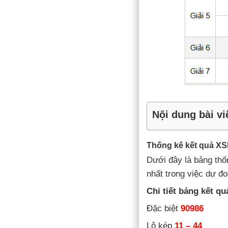
Nội dung bài vi
Thống kê kết quả X
Dưới đây là bảng th
nhất trong việc dự đ
Chi tiết bảng kết q
Đặc biệt
90986
Lô kép
11 – 44