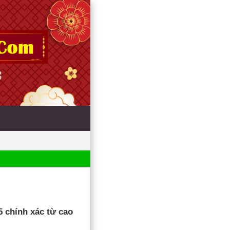
 chính xác từ cao