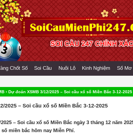
àng Chốt Số
Soi Cầu
Nuôi Lô
Kinh Nghiệm
Sổ Mơ
MB
›
Dự đoán XSMB 3/12/2025 – Soi cầu xổ số Miền Bắc 3-12-2025
/2025 – Soi cầu xổ số Miền Bắc 3-12-2025
2025 – Soi cầu xổ số Miền Bắc ngày 3 tháng 12 năm 2025
t số miền bắc hôm nay Miễn Phí.