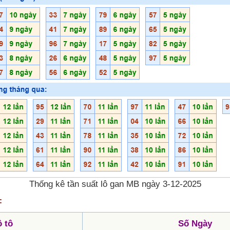
Thống kê tần suất lô gan MB ngày 3-12-2025
:
ô tô
Số Ngày