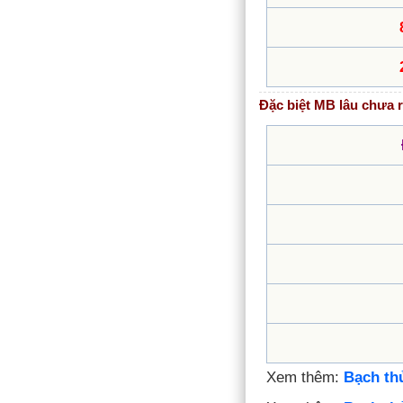
Đặc biệt MB lâu chưa r
Xem thêm:
Bạch th