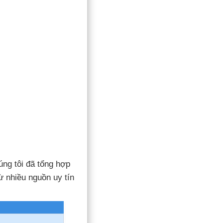
úng tôi đã tổng hợp
từ nhiều nguồn uy tín