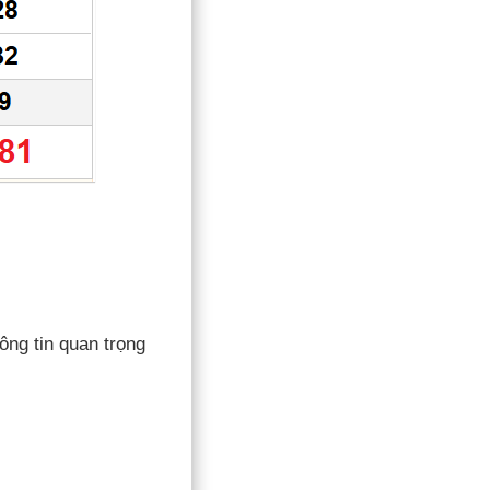
ng tin quan trọng