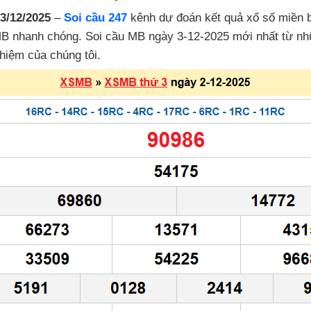
 3
/12/2025
–
Soi cầu 247
kênh dự đoán kết quả xổ số miền 
B nhanh chóng. Soi cầu MB ngày 3-12-2025 mới nhất từ nhữ
hiệm của chúng tôi.