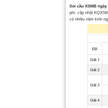
Soi cầu XSMB ngày
phí, cập nhật KQXSM
có nhiều năm kinh ng