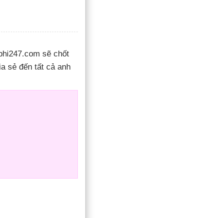
phi247.com sẽ chốt
ia sẻ đến tất cả anh