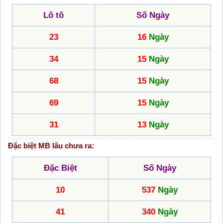
Lô tô
Số Ngày
23
16
Ngày
34
15
Ngày
68
15
Ngày
69
15
Ngày
31
13
Ngày
Đặc biệt MB lâu chưa ra:
Đặc Biệt
Số Ngày
10
537
Ngày
41
340
Ngày