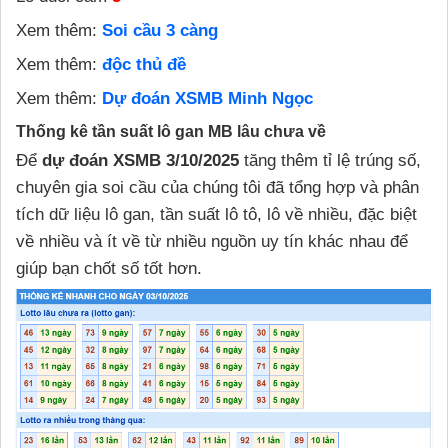
Xem thêm:
Soi cầu 3 càng
Xem thêm:
độc thủ đề
Xem thêm:
Dự đoán XSMB Minh Ngọc
Thống kê tần suất lô gan MB lâu chưa về
Để
dự đoán XSMB 3/10/2025
tăng thêm tỉ lệ trúng số,
chuyên gia soi cầu của chúng tôi đã tổng hợp và phân
tích dữ liệu lô gan, tần suất lô tô, lô về nhiều, đặc biệt
về nhiều và ít về từ nhiều nguồn uy tín khác nhau để
giúp bạn chốt số tốt hơn.