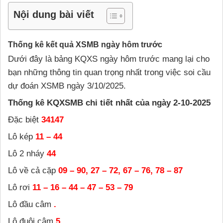
Nội dung bài viết
Thống kê kết quả XSMB ngày hôm trước
Dưới đây là bảng KQXS ngày hôm trước mang lại cho
bạn những thông tin quan trọng nhất trong việc soi cầu
dự đoán XSMB ngày 3/10/2025.
Thống kê KQXSMB chi tiết nhất của ngày 2-10-2025
Đặc biệt
34147
Lô kép
11 – 44
Lô 2 nháy
44
Lô về cả cặp
09 – 90, 27 – 72, 67 – 76, 78 – 87
Lô rơi
11 – 16 – 44 – 47 – 53 – 79
Lô đầu
câm
.
Lô đuôi
câm
5