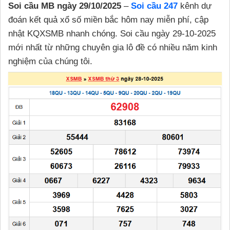
Soi cầu MB ngày 29
/10/2025
–
Soi cầu 247
kênh dự
đoán kết quả xổ số miền bắc hôm nay miễn phí, cập
nhật KQXSMB nhanh chóng. Soi cầu ngày 29-10-2025
mới nhất từ những chuyên gia lô đề có nhiều năm kinh
nghiệm của chúng tôi.