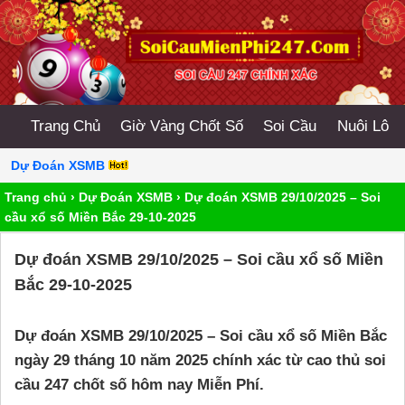
Trang Chủ
Giờ Vàng Chốt Số
Soi Cầu
Nuôi Lô
Dự Đoán XSMB
Trang chủ
›
Dự Đoán XSMB
›
Dự đoán XSMB 29/10/2025 – Soi
cầu xổ số Miền Bắc 29-10-2025
Dự đoán XSMB 29/10/2025 – Soi cầu xổ số Miền
Bắc 29-10-2025
Dự đoán XSMB 29/10/2025 – Soi cầu xổ số Miền Bắc
ngày 29 tháng 10 năm 2025 chính xác từ cao thủ soi
cầu 247 chốt số hôm nay Miễn Phí.