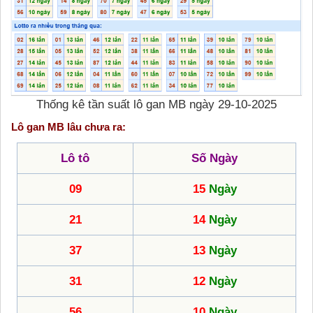
Thống kê tần suất lô gan MB ngày 29-10-2025
Lô gan MB lâu chưa ra:
Lô tô
Số Ngày
09
15
Ngày
21
14
Ngày
37
13
Ngày
31
12
Ngày
56
10
Ngày