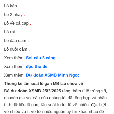
Lô kép
.
Lô 2 nháy
.
Lô về cả cặp
.
Lô rơi
.
Lô đầu
câm
.
Lô đuôi
câm
.
Xem thêm:
Soi cầu 3 càng
Xem thêm:
độc thủ đề
Xem thêm:
Dự đoán XSMB Minh Ngọc
Thống kê tần suất lô gan MB lâu chưa về
Để
dự đoán XSMB 25/3/2025
tăng thêm tỉ lệ trúng số,
chuyên gia soi cầu của chúng tôi đã tổng hợp và phân
tích dữ liệu lô gan, tần suất lô tô, lô về nhiều, đặc biệt
về nhiều và ít về từ nhiều nguồn uy tín khác nhau để