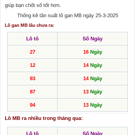
giúp bạn chốt số tốt hơn.
Thống kê tần suất lô gan MB ngày 25-3-2025
Lô gan MB lâu chưa ra:
Lô tô
Số Ngày
27
16
Ngày
12
14
Ngày
93
14
Ngày
87
13
Ngày
94
13
Ngày
Lô MB ra nhiều trong tháng qua:
Lô tô
Số Ngày