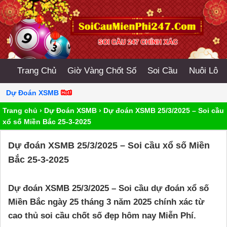
Trang Chủ
Giờ Vàng Chốt Số
Soi Cầu
Nuôi Lô
Dự Đoán XSMB
Trang chủ
›
Dự Đoán XSMB
›
Dự đoán XSMB 25/3/2025 – Soi cầu
xổ số Miền Bắc 25-3-2025
Dự đoán XSMB 25/3/2025 – Soi cầu xổ số Miền
Bắc 25-3-2025
Dự đoán XSMB 25/3/2025 – Soi cầu dự đoán xổ số
Miền Bắc ngày 25 tháng 3 năm 2025 chính xác từ
cao thủ soi cầu chốt số đẹp hôm nay Miễn Phí.