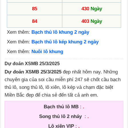
85
430
Ngày
84
403
Ngày
Xem thêm:
Bạch thủ lô khung 2 ngày
Xem thêm:
Bạch thủ lô kép khung 2 ngày
Xem thêm:
Nuôi lô khung
Dự đoán XSMB 25/3/2025
Dự đoán XSMB 25/3/2025
đẹp nhất hôm nay. Những
chuyên gia của soi cầu miễn phí 247 sẽ chốt cầu bạch
thủ lô, song thủ lô, lô xiên, lô kép và chạm đặc biệt
Miền Bắc đẹp để chia sẻ đến tất cả anh em.
Bạch thủ lô MB
:
.
Song thủ lô 2 nháy
:
.
Lô xiên VIP
:
.