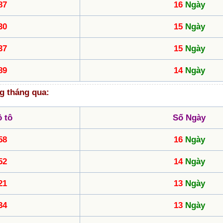
87
16
Ngày
30
15
Ngày
37
15
Ngày
89
14
Ngày
g tháng qua:
ô tô
Số Ngày
58
16
Ngày
52
14
Ngày
21
13
Ngày
34
13
Ngày