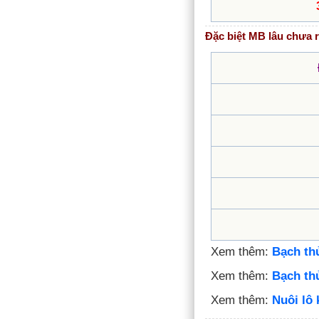
Đặc biệt MB lâu chưa r
Xem thêm:
Bạch th
Xem thêm:
Bạch th
Xem thêm:
Nuôi lô