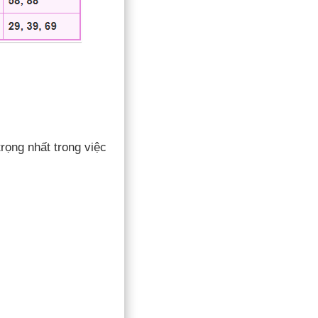
ọng nhất trong việc