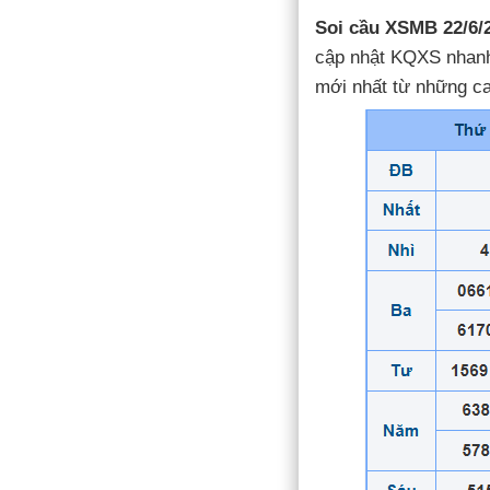
Soi cầu XSMB 22
/6/
cập nhật KQXS nhanh
mới nhất từ những ca