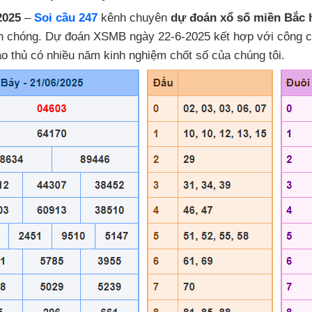
2025
–
Soi cầu 247
kênh chuyên
dự đoán xổ số miền Bắc
 chóng. Dự đoán XSMB ngày 22-6-2025 kết hợp với công cụ
o thủ có nhiều năm kinh nghiệm chốt số của chúng tôi.