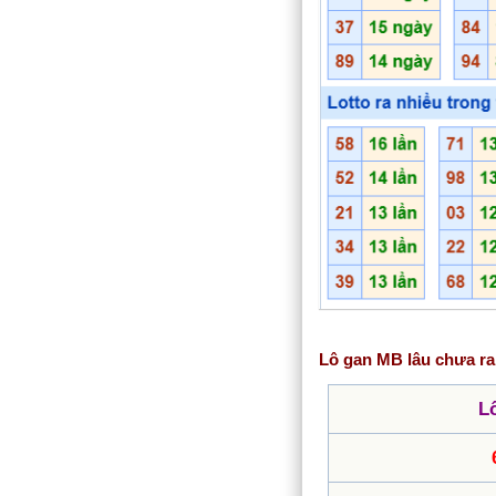
Lô gan MB lâu chưa ra
L