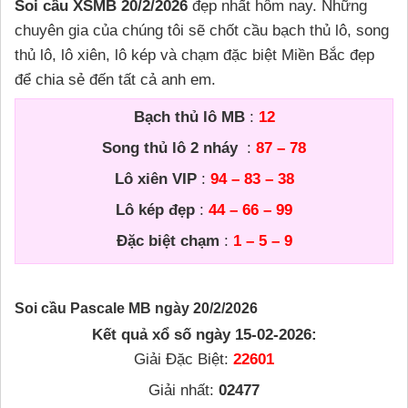
Soi cầu XSMB 20/2/2026
đẹp nhất hôm nay. Những
chuyên gia của chúng tôi sẽ chốt cầu bạch thủ lô, song
thủ lô, lô xiên, lô kép và chạm đặc biệt Miền Bắc đẹp
để chia sẻ đến tất cả anh em.
Bạch thủ lô MB
:
12
Song thủ lô 2 nháy
:
87 – 78
Lô xiên VIP
:
94 – 83 – 38
Lô kép đẹp
:
44 – 66 – 99
Đặc biệt chạm
:
1 – 5 – 9
Soi cầu Pascale
MB
ngày 20/2/2026
Kết quả xổ số ngày 15-02-2026:
Giải Đặc Biệt:
22601
Giải nhất:
02477