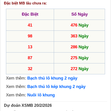
Đặc biệt MB lâu chưa ra:
Đặc Biệt
Số Ngày
41
476
Ngày
98
363
Ngày
13
286
Ngày
87
275
Ngày
32
272
Ngày
Xem thêm:
Bạch thủ lô khung 2 ngày
Xem thêm:
Bạch thủ lô kép khung 2 ngày
Xem thêm:
Nuôi lô khung
Dự đoán XSMB 20/2/2026