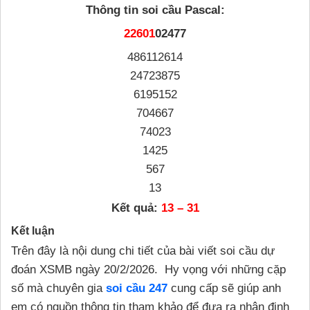
Thông tin soi cầu Pascal:
22601
02477
486112614
24723875
6195152
704667
74023
1425
567
13
Kết quả:
13 – 31
Kết luận
Trên đây là nội dung chi tiết của bài viết soi cầu dự
đoán XSMB ngày 20/2/2026. Hy vọng với những cặp
số mà chuyên gia
soi cầu 247
cung cấp sẽ giúp anh
em có nguồn thông tin tham khảo để đưa ra nhận định