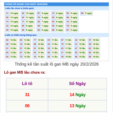
Thống kê tần suất lô gan MB ngày 20/2/2026
Lô gan MB lâu chưa ra:
Lô tô
Số Ngày
31
14
Ngày
06
13
Ngày