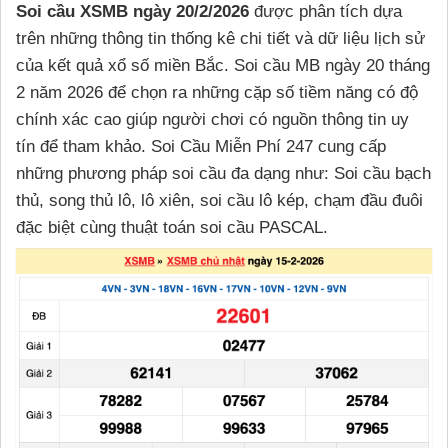
Soi cầu XSMB ngày 20
/2/2026
được phân tích dựa
trên những thông tin thống kê chi tiết và dữ liệu lịch sử
của kết quả xổ số miền Bắc. Soi cầu MB ngày 20 tháng
2 năm 2026 để chọn ra những cặp số tiềm năng có độ
chính xác cao giúp người chơi có nguồn thông tin uy
tín để tham khảo. Soi Cầu Miễn Phí 247 cung cấp
những phương pháp soi cầu đa dạng như: Soi cầu bạch
thủ, song thủ lô, lô xiên, soi cầu lô kép, chạm đầu đuôi
đặc biệt cùng thuật toán soi cầu PASCAL.