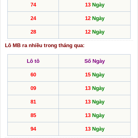
74
13
Ngày
24
12
Ngày
28
12
Ngày
Lô MB ra nhiều trong tháng qua:
Lô tô
Số Ngày
60
15
Ngày
09
13
Ngày
81
13
Ngày
85
13
Ngày
94
13
Ngày