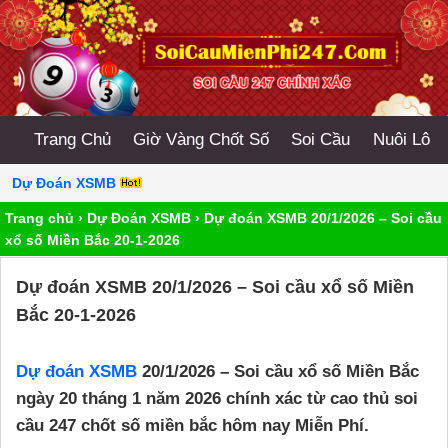
Trang Chủ
Giờ Vàng Chốt Số
Soi Cầu
Nuôi Lô
Dự Đoán XSMB
Trang chủ
›
Dự Đoán XSMB
›
Dự đoán XSMB 20/1/2026 – Soi cầu
xổ số Miền Bắc 20-1-2026
Dự đoán XSMB 20/1/2026 – Soi cầu xổ số Miền
Bắc 20-1-2026
Dự đoán XSMB
20/1/2026 – Soi cầu xổ số Miền Bắc
ngày 20 tháng 1 năm 2026 chính xác từ cao thủ soi
cầu 247 chốt số miền bắc hôm nay Miễn Phí.