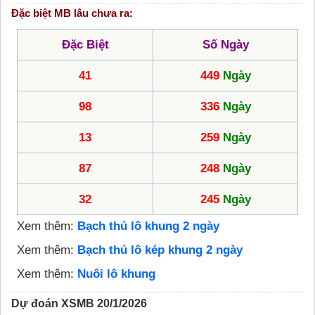
Đặc biệt MB lâu chưa ra:
Đặc Biệt
Số Ngày
41
449
Ngày
98
336
Ngày
13
259
Ngày
87
248
Ngày
32
245
Ngày
Xem thêm:
Bạch thủ lô khung 2 ngày
Xem thêm:
Bạch thủ lô kép khung 2 ngày
Xem thêm:
Nuôi lô khung
Dự đoán XSMB 20/1/2026