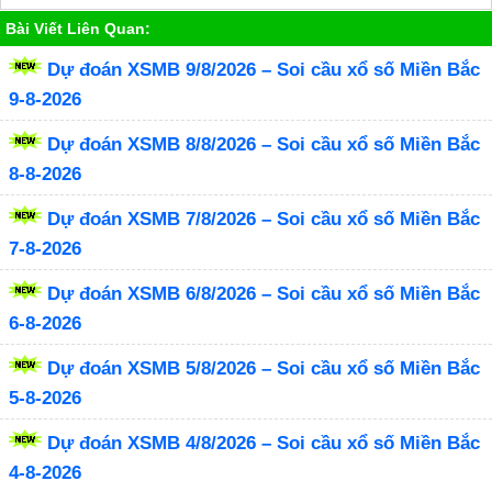
Bài Viết Liên Quan:
Dự đoán XSMB 9/8/2026 – Soi cầu xổ số Miền Bắc
9-8-2026
Dự đoán XSMB 8/8/2026 – Soi cầu xổ số Miền Bắc
8-8-2026
Dự đoán XSMB 7/8/2026 – Soi cầu xổ số Miền Bắc
7-8-2026
Dự đoán XSMB 6/8/2026 – Soi cầu xổ số Miền Bắc
6-8-2026
Dự đoán XSMB 5/8/2026 – Soi cầu xổ số Miền Bắc
5-8-2026
Dự đoán XSMB 4/8/2026 – Soi cầu xổ số Miền Bắc
4-8-2026