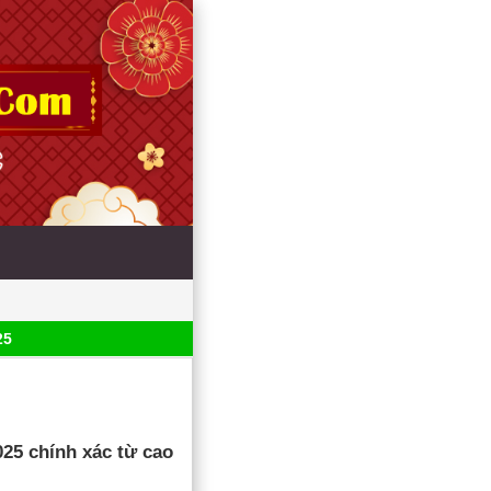
25
25 chính xác từ cao