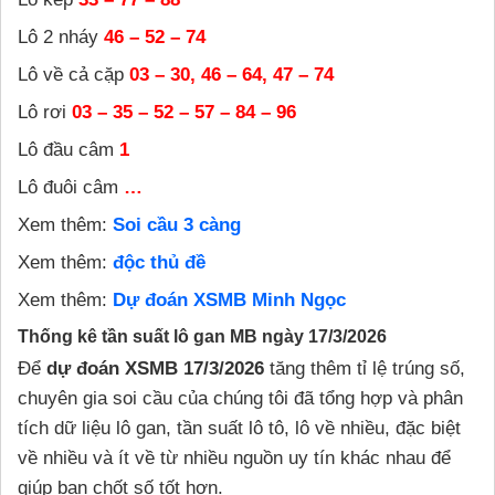
Lô 2 nháy
46 – 52 – 74
Lô về cả cặp
03 – 30, 46 – 64, 47 – 74
Lô rơi
03 – 35 – 52 – 57 – 84 – 96
Lô đầu
câm
1
Lô đuôi
câm
…
Xem thêm:
Soi cầu 3 càng
Xem thêm:
độc thủ đề
Xem thêm:
Dự đoán XSMB Minh Ngọc
Thống kê tần suất lô gan MB ngày 17/3/2026
Để
dự đoán XSMB 17/3/2026
tăng thêm tỉ lệ trúng số,
chuyên gia soi cầu của chúng tôi đã tổng hợp và phân
tích dữ liệu lô gan, tần suất lô tô, lô về nhiều, đặc biệt
về nhiều và ít về từ nhiều nguồn uy tín khác nhau để
giúp bạn chốt số tốt hơn.