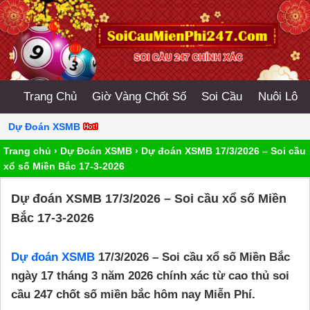
Trang Chủ
Giờ Vàng Chốt Số
Soi Cầu
Nuôi Lô
Dự Đoán XSMB
Trang chủ
›
Dự Đoán XSMB
›
Dự đoán XSMB 17/3/2026 – Soi cầu
xổ số Miền Bắc 17-3-2026
Dự đoán XSMB 17/3/2026 – Soi cầu xổ số Miền
Bắc 17-3-2026
Dự đoán XSMB
17/3/2026 – Soi cầu xổ số Miền Bắc
ngày 17 tháng 3 năm 2026 chính xác từ cao thủ soi
cầu 247 chốt số miền bắc hôm nay Miễn Phí.