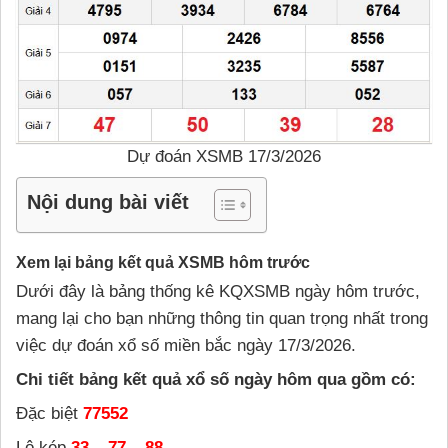
Dự đoán XSMB 17/3/2026
Nội dung bài viết
Xem lại bảng kết quả XSMB hôm trước
Dưới đây là bảng thống kê KQXSMB ngày hôm trước,
mang lại cho bạn những thông tin quan trọng nhất trong
việc dự đoán xổ số miền bắc ngày 17/3/2026.
Chi tiết bảng kết quả xổ số ngày hôm qua gồm có:
Đặc biệt
77552
Lô kép
33 – 77 – 88