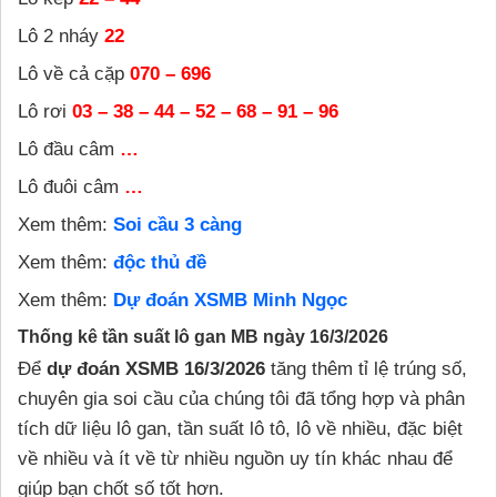
Lô 2 nháy
22
Lô về cả cặp
070 – 696
Lô rơi
03 – 38 – 44 – 52 – 68 – 91 – 96
Lô đầu
câm
…
Lô đuôi
câm
…
Xem thêm:
Soi cầu 3 càng
Xem thêm:
độc thủ đề
Xem thêm:
Dự đoán XSMB Minh Ngọc
Thống kê tần suất lô gan MB ngày 16/3/2026
Để
dự đoán XSMB 16/3/2026
tăng thêm tỉ lệ trúng số,
chuyên gia soi cầu của chúng tôi đã tổng hợp và phân
tích dữ liệu lô gan, tần suất lô tô, lô về nhiều, đặc biệt
về nhiều và ít về từ nhiều nguồn uy tín khác nhau để
giúp bạn chốt số tốt hơn.