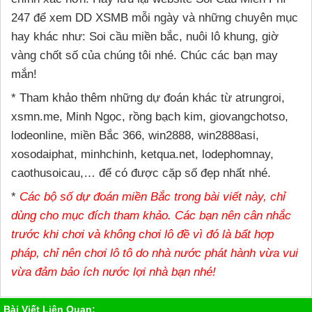
247 để xem DD XSMB mỗi ngày và những chuyên mục
hay khác như: Soi cầu miền bắc, nuôi lô khung, giờ
vàng chốt số của chúng tôi nhé. Chúc các bạn may
mắn!
* Tham khảo thêm những dự đoán khác từ atrungroi,
xsmn.me, Minh Ngọc, rồng bạch kim, giovangchotso,
lodeonline, miền Bắc 366, win2888, win2888asi,
xosodaiphat, minhchinh, ketqua.net, lodephomnay,
caothusoicau,… để có được cặp số đẹp nhất nhé.
*
Các bộ số dự đoán miền Bắc trong bài viết này, chỉ
dùng cho mục đích tham khảo. Các bạn nên cân nhắc
trước khi chơi và không chơi lô đề vì đó là bất hợp
pháp, chỉ nên chơi lô tô do nhà nước phát hành vừa vui
vừa đảm bảo ích nước lợi nhà bạn nhé!
Bài Viết Liên Quan: