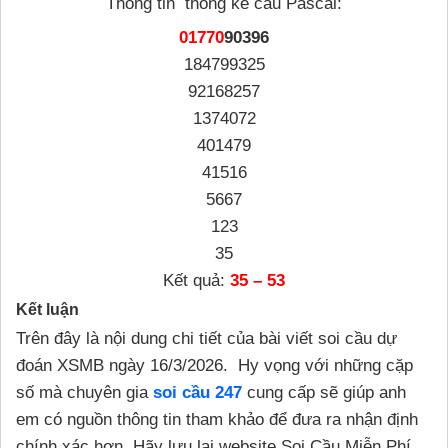
Thông tin
thống kê
cầu Pascal:
01770
90396
184799325
92168257
1374072
401479
41516
5667
123
35
Kết quả:
35 – 53
Kết luận
Trên đây là nội dung chi tiết của bài viết soi cầu dự
đoán XSMB ngày 16/3/2026. Hy vọng với những cặp
số mà chuyên gia
soi cầu 247
cung cấp sẽ giúp anh
em có nguồn thông tin tham khảo để đưa ra nhận định
chính xác hơn. Hãy lưu lại website Soi Cầu Miễn Phí