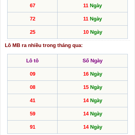
67
11
Ngày
72
11
Ngày
25
10
Ngày
Lô MB ra nhiều trong tháng qua:
Lô tô
Số Ngày
09
16
Ngày
08
15
Ngày
41
14
Ngày
59
14
Ngày
91
14
Ngày