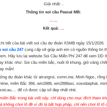
Giải nhất:
.
Thông tin soi cầu Pascal MB:
…
…
Kết quả:
…
 chi tiết của bài viết soi cầu dự đoán XSMB ngày 15/1/2026
ia
soi cầu 247
cung cấp sẽ giúp anh em có nguồn thông tin 
 hơn. Hãy lưu lại website Soi Cầu Miễn Phí 247 để xem DD
 khác như: Soi cầu miền bắc, nuôi lô khung, giờ vàng chốt
may mắn!
ững dự đoán khác từ atrungroi, xsmn.me, Minh Ngọc, rồng 
nline, miền Bắc 366, win2888, win2888asi, xosodaiphat, min
soicau,… để có được cặp số đẹp nhất nhé.
iền Bắc trong bài viết này, chỉ dùng cho mục đích tham k
à không chơi lô đề vì đó là bất hợp pháp, chỉ nên chơi lô tô