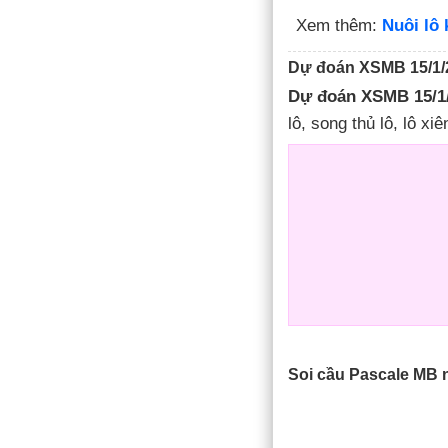
Xem thêm:
Nuôi lô
Dự đoán XSMB 15/1/
Dự đoán XSMB 15/1
lô, song thủ lô, lô x
Soi cầu Pascale
MB