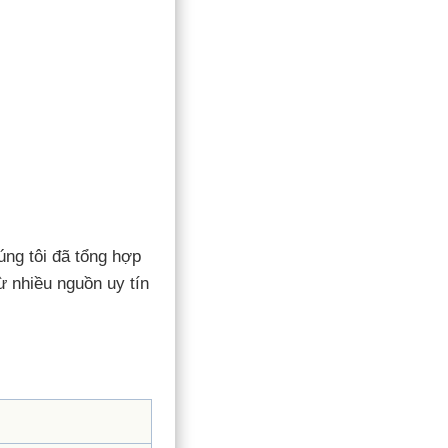
úng tôi đã tổng hợp
từ nhiều nguồn uy tín