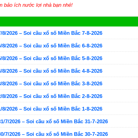
 bảo ích nước lợi nhà bạn nhé!
8/2026 – Soi cầu xổ số Miền Bắc 7-8-2026
8/2026 – Soi cầu xổ số Miền Bắc 6-8-2026
8/2026 – Soi cầu xổ số Miền Bắc 5-8-2026
8/2026 – Soi cầu xổ số Miền Bắc 4-8-2026
8/2026 – Soi cầu xổ số Miền Bắc 3-8-2026
8/2026 – Soi cầu xổ số Miền Bắc 2-8-2026
8/2026 – Soi cầu xổ số Miền Bắc 1-8-2026
/7/2026 – Soi cầu xổ số Miền Bắc 31-7-2026
/7/2026 – Soi cầu xổ số Miền Bắc 30-7-2026