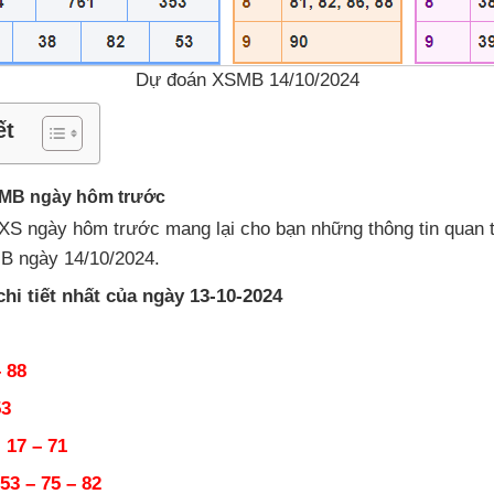
Dự đoán XSMB 14/10/2024
ết
SMB ngày hôm trước
S ngày hôm trước mang lại cho bạn những thông tin quan tr
B ngày 14/10/2024.
i tiết nhất của ngày 13-10-2024
– 88
53
, 17 – 71
 53 – 75 – 82