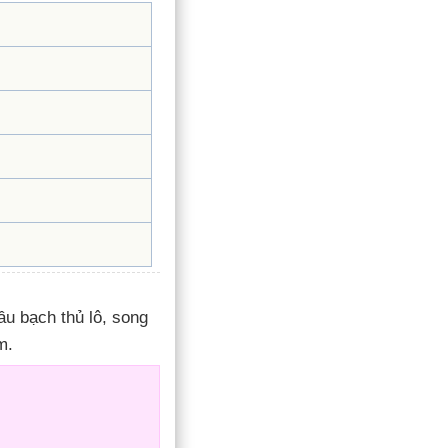
ầu bạch thủ lô, song
m.