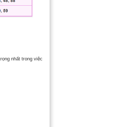
ọng nhất trong việc