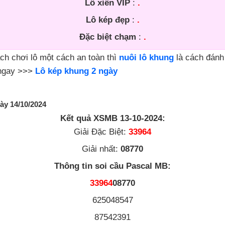
Lô xiên VIP
:
.
Lô kép đẹp
:
.
Đặc biệt chạm
:
.
h chơi lô một cách an toàn thì
nuôi lô khung
là cách đánh
 ngay >>>
Lô kép khung 2 ngày
ày 14/10/2024
Kết quả XSMB 13-10-2024:
Giải Đặc Biệt:
33964
Giải nhất:
08770
Thông tin soi cầu Pascal MB:
33964
08770
625048547
87542391