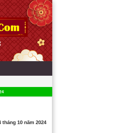
24
4 tháng 10 năm 2024