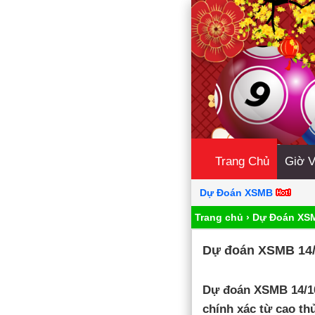
Trang Chủ
Giờ V
Dự Đoán XSMB
Trang chủ
›
Dự Đoán XS
Dự đoán XSMB 14/1
Dự đoán XSMB 14/10
chính xác từ cao th