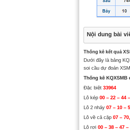
Nội dung bài vi
Thống kê kết quả X
Dưới đây là bảng KQX
soi cầu dự đoán XSM
Thống kê KQXSMB ch
Đặc biệt
33964
Lô kép
00 – 22 – 44 
Lô 2 nháy
07 – 10 – 
Lô về cả cặp
07 – 70
Lô rơi
00 – 38 – 47 –